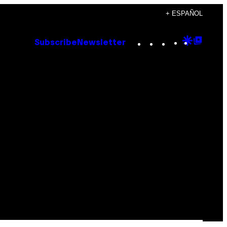
+ ESPAÑOL
Instagram
TikTok
YouTube
Google
Goog
Subscribe
Newsletter
Discove
Top
Posts