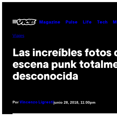
Saltar
al
contenido
Abrir
Magazine
Pulse
Life
Tech
M
Menú
Viajes
Las increíbles fotos
escena punk totalm
desconocida
Por
junio 28, 2018, 11:00pm
Vincenzo Ligresti