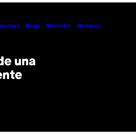
unchies
Music
Waypoint
Members
 de una
ente