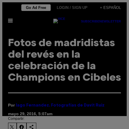
Saltar
Go Ad Free
LOGIN / SIGN UP
+ ESPAÑOL
al
Abrir
contenido
SUBSCRIBE
NEWSLETTER
Menú
Fotos de madridistas
del revés en la
celebración de la
Champions en Cibeles
Por
Iago Fernandez. Fotografías de Davit Ruiz
mayo 29, 2016, 5:07am
Compartir: