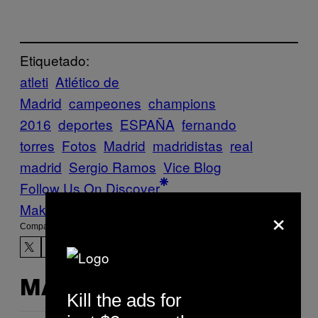
Etiquetado:
atleti
Atlético de
Madrid
campeones
champions
2016
deportes
ESPAÑA
fernando
torres
Fotos
Madrid
madridistas
real
madrid
Sergio Ramos
Vice Blog
Follow Us On Discover
×
Make Us Preferred In Top Stories
Compartir:
MÁS DE LO MISMO
Kill the ads for