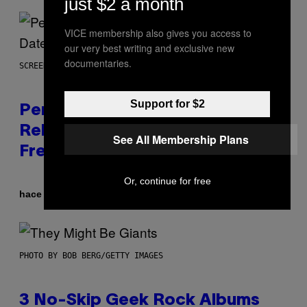
just $2 a month
VICE membership also gives you access to
our very best writing and exclusive new
documentaries.
SCREENSHOT: EPIC GAMES
Support for $2
Perlica Fortnite Skin Revealed –
Release Date and How to Get It
See All Membership Plans
Free
Or, continue for free
Por
hace 35 minutos
Brent Koepp
PHOTO BY BOB BERG/GETTY IMAGES
3 No-Skip Geek Rock Albums