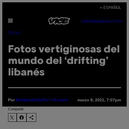
Saltar
+ ESPAÑOL
al
Abrir
contenido
SUBSCRIBE
NEWSLETTER
Menú
Viajes
Fotos vertiginosas del
mundo del ‘drifting’
libanés
Por
marzo 8, 2021, 7:07pm
Benjamin Guillot-Moueix
Compartir: