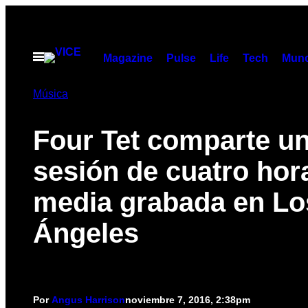
Saltar
al
contenido
Abrir
Magazine
Pulse
Life
Tech
Munc
Menú
Música
Four Tet comparte u
sesión de cuatro hor
media grabada en Lo
Ángeles
Por
Angus Harrison
noviembre 7, 2016, 2:38pm