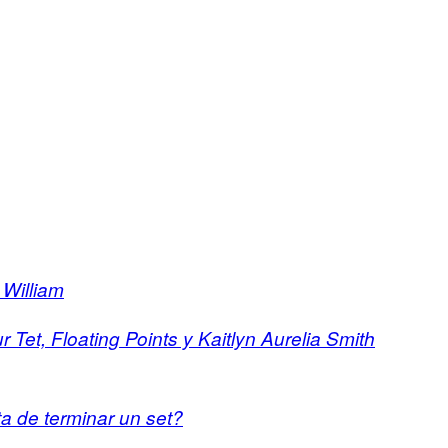
 William
 Tet, Floating Points y Kaitlyn Aurelia Smith
ta de terminar un set?