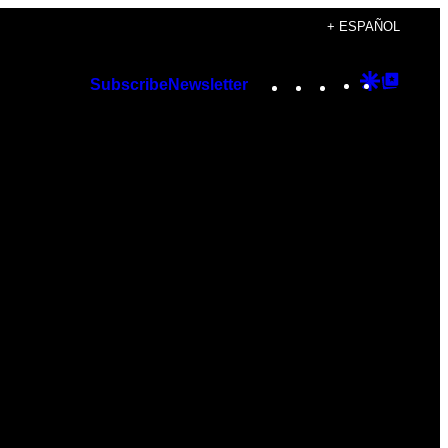
+ ESPAÑOL
Instagram
TikTok
YouTube
Google
Googl
Subscribe
Newsletter
Discover
Top
Posts