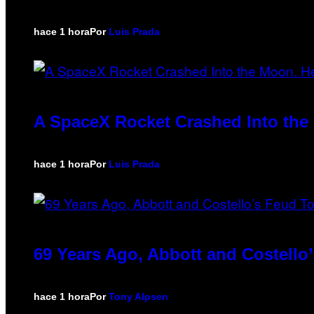
hace 1 hora
Por
Luis Prada
A SpaceX Rocket Crashed Into the 
hace 1 hora
Por
Luis Prada
69 Years Ago, Abbott and Costell
hace 1 hora
Por
Tony Alpsen