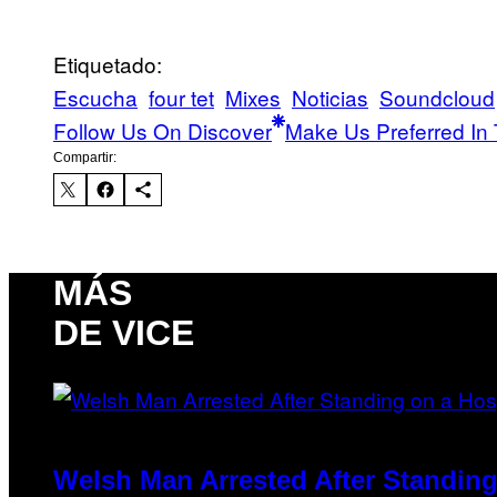
Etiquetado:
Escucha
four tet
Mixes
Noticias
Soundcloud
Follow Us On Discover
Make Us Preferred In 
Compartir:
MÁS
DE VICE
Welsh Man Arrested After Standing