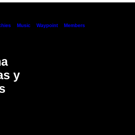
hies
Music
Waypoint
Members
na
as y
s