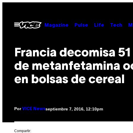
Saltar
al
contenido
Abrir
Magazine
Pulse
Life
Tech
M
Menú
Francia decomisa 51 
de metanfetamina o
en bolsas de cereal
Por
septiembre 7, 2016, 12:10pm
VICE News
Compartir: