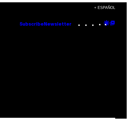
+ ESPAÑOL
Instagram
TikTok
YouTube
Google
Goog
Subscribe
Newsletter
Discove
Top
Posts