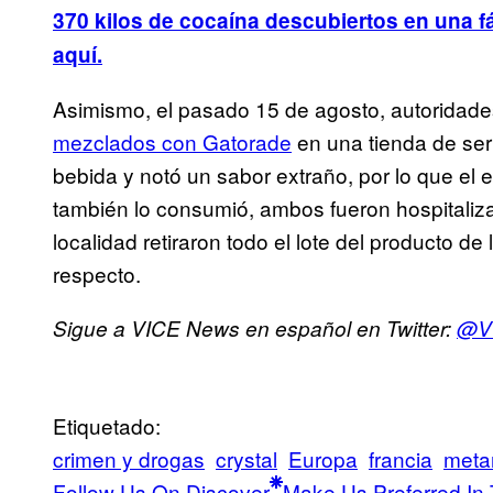
370 kilos de cocaína descubiertos en una f
aquí.
Asimismo, el pasado 15 de agosto, autoridad
mezclados con Gatorade
en una tienda de serv
bebida y notó un sabor extraño, por lo que el e
también lo consumió, ambos fueron hospitaliza
localidad retiraron todo el lote del producto de 
respecto.
Sigue a VICE News en español en Twitter:
@V
Etiquetado:
crimen y drogas
crystal
Europa
francia
meta
Follow Us On Discover
Make Us Preferred In 