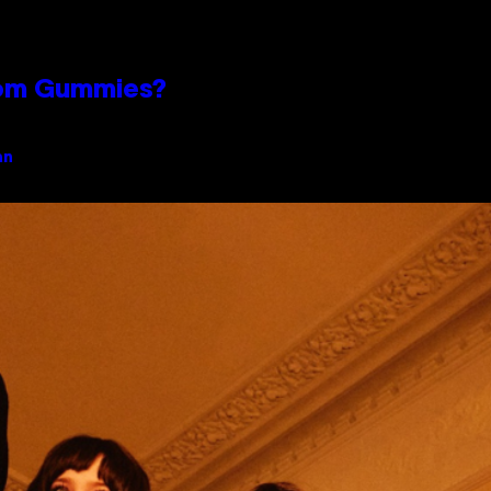
oom Gummies?
an