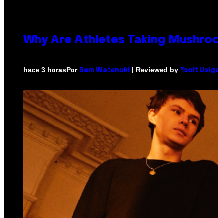
Why Are Athletes Taking Mushr
Por
| Reviewed by
hace 3 horas
Sam Watanuki
Ysolt Usig