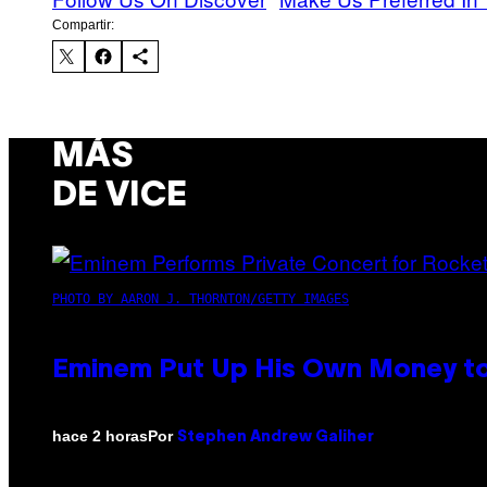
Compartir:
MÁS
DE VICE
PHOTO BY AARON J. THORNTON/GETTY IMAGES
Eminem Put Up His Own Money to
Por
hace 2 horas
Stephen Andrew Galiher