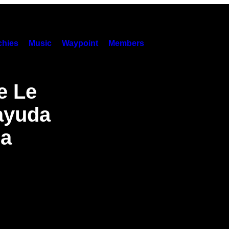
hies
Music
Waypoint
Members
e Le
ayuda
la