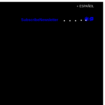
+ ESPAÑOL
Instagram
TikTok
YouTube
Google
Googl
Subscribe
Newsletter
Discover
Top
Posts