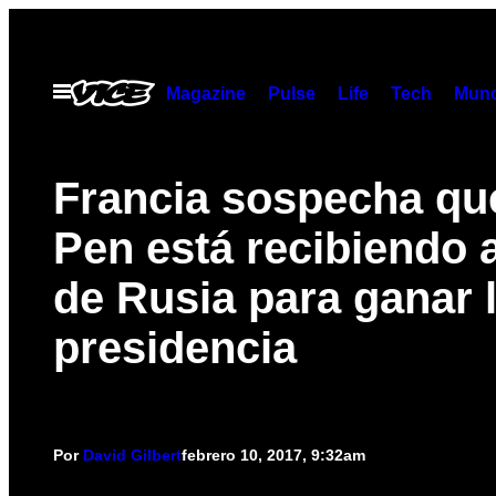
Saltar
al
contenido
Abrir
Magazine
Pulse
Life
Tech
Munc
Menú
Francia sospecha qu
Pen está recibiendo 
de Rusia para ganar 
presidencia
Por
David Gilbert
febrero 10, 2017, 9:32am