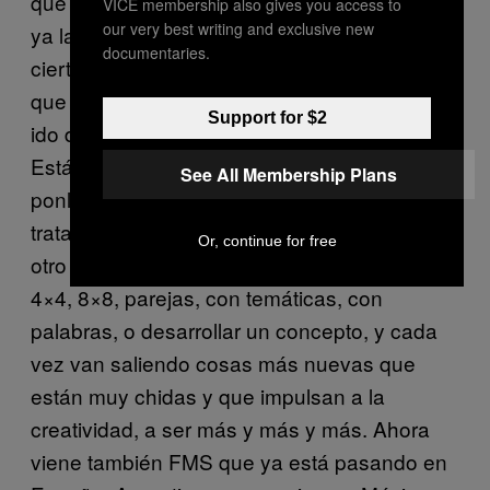
que va de la mano y que ya está pasando,
VICE membership also gives you access to
our very best writing and exclusive new
ya las ligas de batallas están creciendo a
documentaries.
ciertos niveles. Ya hay máximas establecidas
que hace diez años no existían, y que se han
Support for $2
ido desarrollando con el paso del tiempo.
Está chingón, hace diez o quince años era
See All Membership Plans
ponles un beat y que se den, y de eso se
trataba nada más, de improvisar uno frente a
Or, continue for free
otro y ya, no había esa clase de formatos de
4×4, 8×8, parejas, con temáticas, con
palabras, o desarrollar un concepto, y cada
vez van saliendo cosas más nuevas que
están muy chidas y que impulsan a la
creatividad, a ser más y más y más. Ahora
viene también FMS que ya está pasando en