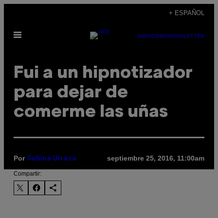
Saltar
+ ESPAÑOL
al
Abrir
contenido
SUBSCRIBE
NEWSLETTER
Menú
Fui a un hipnotizador
para dejar de
comerme las uñas
Por
septiembre 25, 2016, 11:00am
Sabina Urraca
Compartir: