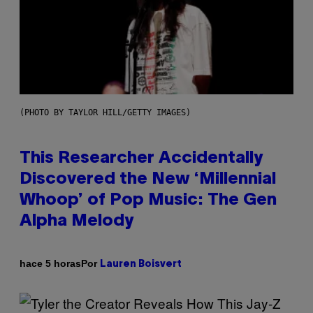
(PHOTO BY TAYLOR HILL/GETTY IMAGES)
This Researcher Accidentally
Discovered the New ‘Millennial
Whoop’ of Pop Music: The Gen
Alpha Melody
Por
hace 5 horas
Lauren Boisvert