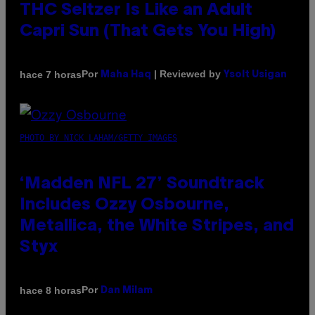
THC Seltzer Is Like an Adult
Capri Sun (That Gets You High)
Por
| Reviewed by
hace 7 horas
Maha Haq
Ysolt Usigan
PHOTO BY NICK LAHAM/GETTY IMAGES
‘Madden NFL 27’ Soundtrack
Includes Ozzy Osbourne,
Metallica, the White Stripes, and
Styx
Por
hace 8 horas
Dan Milam