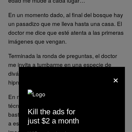
edad me mudé a cada lugar…
En un momento dado, al final del bosque hay
un pasadizo que me lleva hasta una casa. El
doctor me dice que esté atenta a las primeras
imágenes que vengan.
Terminada la ronda de preguntas, el doctor
me invita a tumbarme en una especie de
diván y cerrar los ojos. Ahí empieza la
×
hipnosis propiamente dicha.
En mi caso, el doctor utiliza una especie de
técnica de meditación que me parece
Kill the ads for
bastante simple. De hecho, recuerda un poco
just $2 a month
a esas cintas de relajación que te instan a
imaginarte en una playa de arena dorada