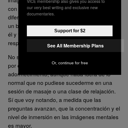
VICE membership also gives you access to
our very best writing and exclusive new
con el rumor de las olas meciéndote. La
documentaries.
diferencia es que, después de situarme en
un bosque frondoso, me pone a caminar por
Support for $2
él y va incorporando detalles de mis
respuestas anteriores.
See All Membership Plans
No sé cuánto tiempo estoy de paseo mental
Or, continue for free
por ese bosque, pero noto una especie de
adormecimiento, aunque nada fuera de lo
normal que no pudiese sucederme en una
sesión de masaje o una clase de relajación.
Sí que voy notando, a medida que las
preguntas avanzan, que la concentración y el
nivel de inmersión en las imágenes mentales
es mayor.