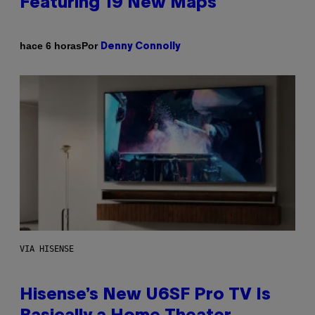
Featuring 19 New Maps
Por
hace 6 horas
Denny Connolly
VIA HISENSE
Hisense’s New U6SF Pro TV Is