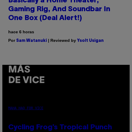
Basically a Home Theater,
Gaming Rig, And Soundbar In
One Box (Deal Alert!)
hace 6 horas
Por
| Reviewed by
Sam Watanuki
Ysolt Usigan
MÁS
DE VICE
MAHA HAQ FOR VICE
Cycling Frog’s Tropical Punch