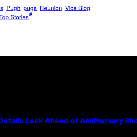
os
Pugh
pugs
Reunion
Vice Blog
Top Stories
Details Leak Ahead of Anniversary S