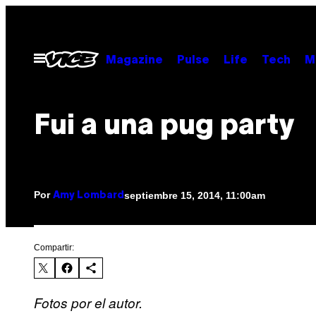
Saltar
al
contenido
Abrir
Magazine
Pulse
Life
Tech
M
Menú
Fui a una pug party
Por
septiembre 15, 2014, 11:00am
Amy Lombard
Compartir:
Fotos por el autor.