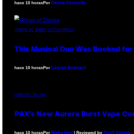
Por
hace 10 horas
Denny Connolly
(PHOTO BY AMBER LITTLE/PRESS)
This Musical Duo Was Booked for a
Por
hace 10 horas
Lauren Boisvert
COURTESY OF PAX
PAX’s New Aurora Burst Vape Co
Por
| Reviewed by
hace 10 horas
Maha Haq
Ysolt Usigan