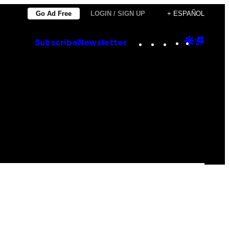
Go Ad Free
LOGIN / SIGN UP
+ ESPAÑOL
Instagram
TikTok
YouTube
Google
Goog
Subscribe
Newsletter
Discove
Top
Posts