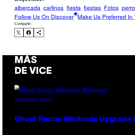
albercada
carlinos
fiesta
fiestas
Fotos
perr
Follow Us On Discover
Make Us Preferred In 
Compartir:
MÁS
DE VICE
SCREENSHOT: UBISOFT
Ghost Recon Wildlands Upgrade 