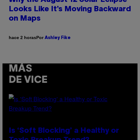
Looks Like It’s Moving Backward
on Maps
Por
hace 2 horas
Ashley Fike
MÁS
DE VICE
Is ‘Soft Blocking’ a Healthy or