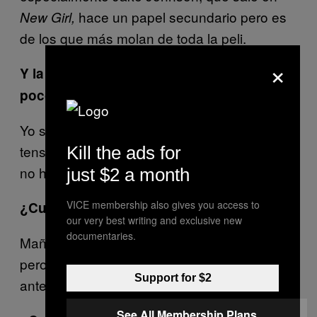
hace un papel secundario pero es
New Girl,
de los que más molan de toda la peli.
×
Y la historia de amor no está metida un
poco con calzador…
Yo soy de romanticismo fácil, me gusta la
tensión entre los protagonistas. En la primera
Kill the ads for
no había tanto peso de la historia de amor.
just $2 a month
VICE membership also gives you access to
¿Cuándo la vas a volver a ver?
our very best writing and exclusive new
documentaries.
Mañana, con mi novio, ése que está harto,
pero que ahora le fastidia que la haya visto
Support for $2
antes que él.
See All Membership Plans