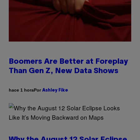
Boomers Are Better at Foreplay
Than Gen Z, New Data Shows
Por
hace 1 hora
Ashley Fike
Why the August 12 Solar Eclipse