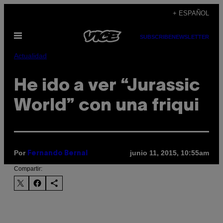
Saltar
+ ESPAÑOL
al
Abrir
contenido
SUBSCRIBE
NEWSLETTER
Menú
Actualidad
He ido a ver “Jurassic
World” con una friqui
Por
junio 11, 2015, 10:55am
Fernando Bernal
Compartir: