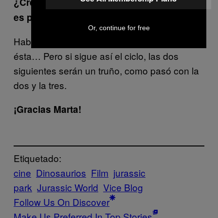
¿Crees que habrá una quinta parte? ¿O ya
es pasarse?
Or, continue for free
Habrá seguro, con lo que van a recaudar con
ésta… Pero si sigue así el ciclo, las dos
siguientes serán un truño, como pasó con la
dos y la tres.
¡Gracias Marta!
Etiquetado:
cine
Dinosaurios
Film
jurassic
park
Jurassic World
Vice Blog
Follow Us On Discover
Make Us Preferred In Top Stories