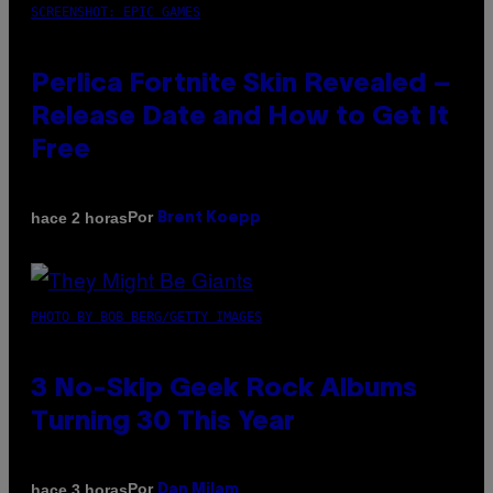
SCREENSHOT: EPIC GAMES
Perlica Fortnite Skin Revealed –
Release Date and How to Get It
Free
Por
hace 2 horas
Brent Koepp
PHOTO BY BOB BERG/GETTY IMAGES
3 No-Skip Geek Rock Albums
Turning 30 This Year
Por
hace 3 horas
Dan Milam