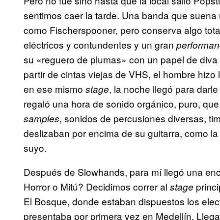
Pero no fue sino hasta que la local salió Popsti
sentimos caer la tarde. Una banda que suena u
como Fischerspooner, pero conserva algo tota
eléctricos y contundentes y un gran
performa
su «reguero de plumas» con un papel de diva s
partir de cintas viejas de VHS, el hombre hizo 
en ese mismo
, la noche llegó para dar
stage
regaló una hora de sonido orgánico, puro, qu
, sonidos de percusiones diversas, ti
samples
deslizaban por encima de su guitarra, como la 
suyo.
Después de Slowhands, para mí llegó una encru
Horror o Mitú? Decidimos correr al
princ
stage
El Bosque, donde estaban dispuestos los elect
presentaba por primera vez en Medellín. Lleg