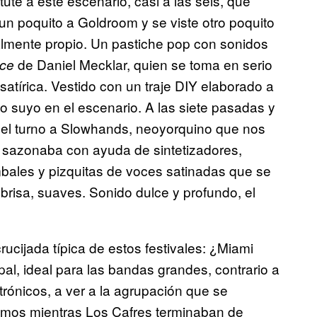
tute a este escenario, casi a las seis, que
n poquito a Goldroom y se viste otro poquito
lmente propio. Un pastiche pop con sonidos
de Daniel Mecklar, quien se toma en serio
nce
atírica. Vestido con un traje DIY elaborado a
lo suyo en el escenario. A las siete pasadas y
le el turno a Slowhands, neoyorquino que nos
e sazonaba con ayuda de sintetizadores,
mbales y pizquitas de voces satinadas que se
brisa, suaves. Sonido dulce y profundo, el
cijada típica de estos festivales: ¿Miami
ipal, ideal para las bandas grandes, contrario a
rónicos, a ver a la agrupación que se
amos mientras Los Cafres terminaban de