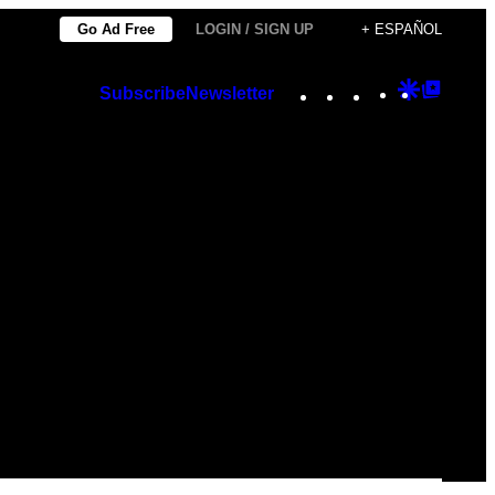
Go Ad Free
LOGIN / SIGN UP
+ ESPAÑOL
Instagram
TikTok
YouTube
Google
Googl
Subscribe
Newsletter
Discover
Top
Posts