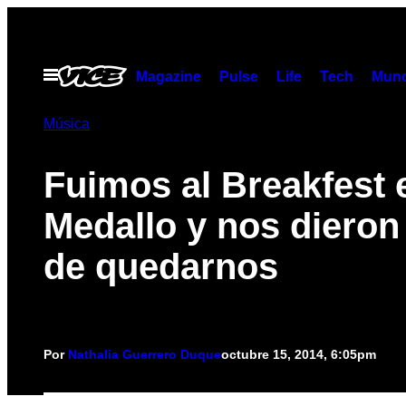
Saltar
al
contenido
Abrir
Magazine
Pulse
Life
Tech
Munc
Menú
Música
Fuimos al Breakfest 
Medallo y nos dieron
de quedarnos
Por
Nathalia Guerrero Duque
octubre 15, 2014, 6:05pm