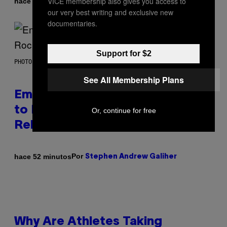
VICE membership also gives you access to
Por
hace 10 minutos
Denny Connolly
our very best writing and exclusive new
documentaries.
Support for $2
PHOTO BY AARON J. THORNTON/GETTY IMAGES
See All Membership Plans
Eminem Put Up His Own Money
to Help a Hip-Hop Legend Go to
Or, continue for free
Rehab
Por
hace 52 minutos
Stephen Andrew Galiher
Why Are Athletes Taking