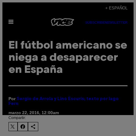
Saltar
+ ESPAÑOL
al
Abrir
contenido
SUBSCRIBE
NEWSLETTER
Menú
El fútbol americano se
niega a desaparecer
en España
Por
Sergio de Arrola y Lino Escurís; texto por Iago
Fern
marzo 22, 2016, 12:00am
Compartir: