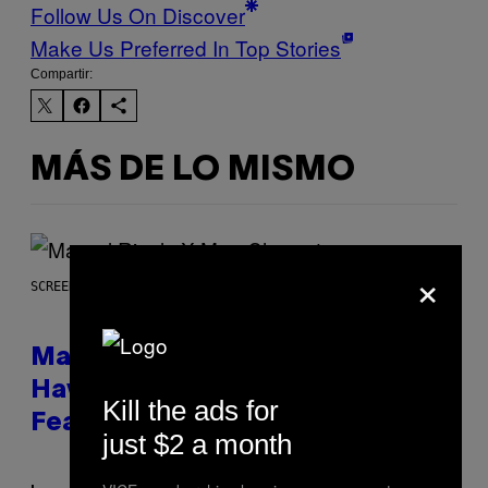
Follow Us On Discover
Make Us Preferred In Top Stories
Compartir:
MÁS DE LO MISMO
×
SCREENSHOT: NETEASE, MARVEL
Marvel Rivals Dataminers May
Have Uncovered a Major New
Kill the ads for
Feature
just $2 a month