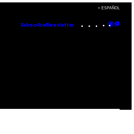
+ ESPAÑOL
Instagram
TikTok
YouTube
Google
Goog
Subscribe
Newsletter
Discove
Top
Posts