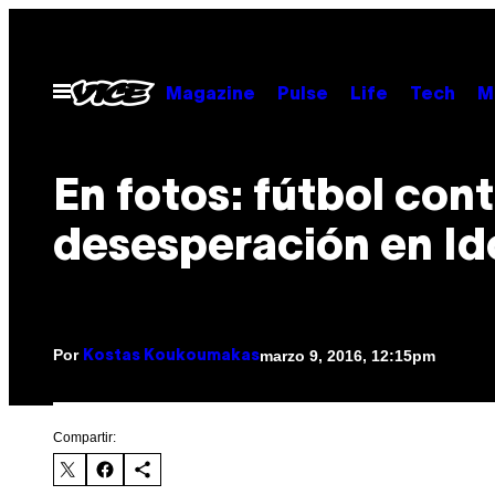
Saltar
al
contenido
Abrir
Magazine
Pulse
Life
Tech
M
Menú
En fotos: fútbol cont
desesperación en I
Por
marzo 9, 2016, 12:15pm
Kostas Koukoumakas
Compartir: