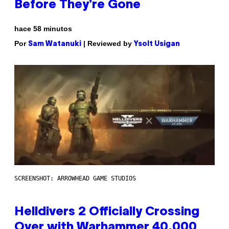
Before They’re Gone
hace 58 minutos
Por
| Reviewed by
Sam Watanuki
Ysolt Usigan
SCREENSHOT: ARROWHEAD GAME STUDIOS
Helldivers 2 Officially Crossing
Over with Warhammer 40,000