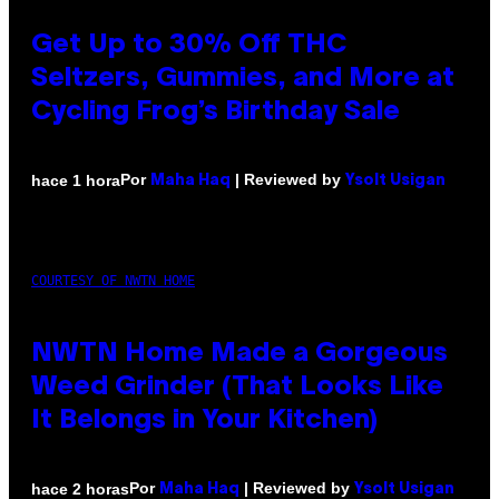
Get Up to 30% Off THC
Seltzers, Gummies, and More at
Cycling Frog’s Birthday Sale
Por
| Reviewed by
hace 1 hora
Maha Haq
Ysolt Usigan
COURTESY OF NWTN HOME
NWTN Home Made a Gorgeous
Weed Grinder (That Looks Like
It Belongs in Your Kitchen)
Por
| Reviewed by
hace 2 horas
Maha Haq
Ysolt Usigan