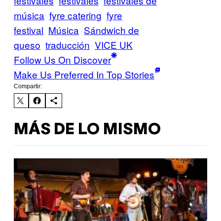
festivales
festivales
festivales de
música
fyre catering
fyre
festival
Música
Sándwich de
queso
traducción
VICE UK
Follow Us On Discover
Make Us Preferred In Top Stories
Compartir:
MÁS DE LO MISMO