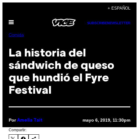
Saltar
+ ESPAÑOL
al
Abrir
contenido
SUBSCRIBE
NEWSLETTER
Menú
Comida
La historia del
sándwich de queso
que hundió el Fyre
Festival
Por
mayo 6, 2019, 11:30pm
Amelia Tait
Compartir: