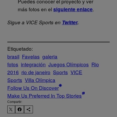
Puedes conocer el proyecto y ver
más fotos en el
.
siguiente enlace
Sigue a VICE Sports en
Twitter
.
Etiquetado:
brasil
Favelas
galeria
fotos
integración
Juegos Olímpicos
Rio
2016
rio de janeiro
Sports
VICE
Sports
Villa Olímpica
Follow Us On Discover
Make Us Preferred In Top Stories
Compartir: