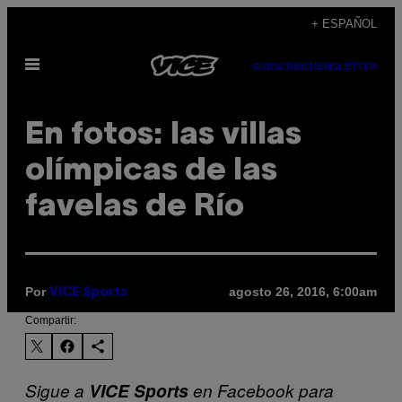
Saltar
+ ESPAÑOL
al
Abrir
contenido
SUBSCRIBE
NEWSLETTER
Menú
En fotos: las villas
olímpicas de las
favelas de Río
Por
agosto 26, 2016, 6:00am
VICE Sports
Compartir:
Sigue a
VICE Sports
en Facebook para