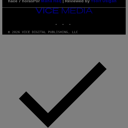
Por
| Reviewed by
hace 7 horas
Maha Haq
Ysolt Usigan
VICE
MEDIA
INSTAGRAM
TIKTOK
YOUTUBE
© 2026 VICE DIGITAL PUBLISHING, LLC