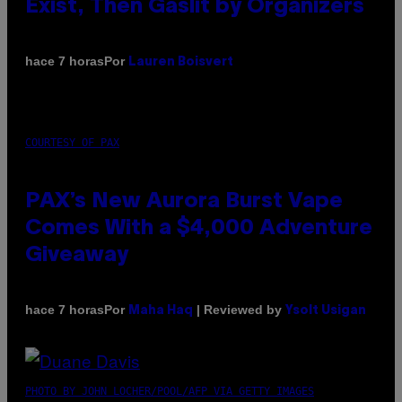
Exist, Then Gaslit by Organizers
Por
hace 7 horas
Lauren Boisvert
COURTESY OF PAX
PAX’s New Aurora Burst Vape
Comes With a $4,000 Adventure
Giveaway
Por
| Reviewed by
hace 7 horas
Maha Haq
Ysolt Usigan
PHOTO BY JOHN LOCHER/POOL/AFP VIA GETTY IMAGES