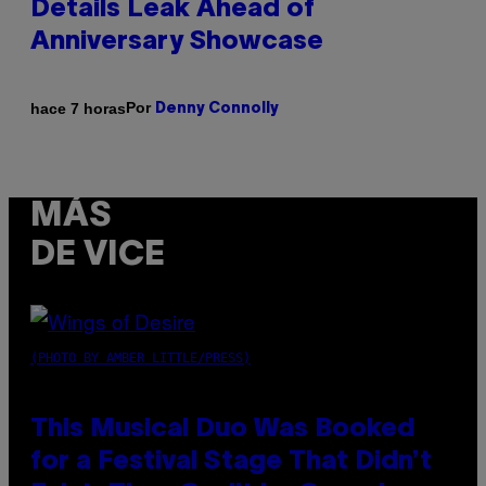
Details Leak Ahead of
Anniversary Showcase
Por
hace 7 horas
Denny Connolly
MÁS
DE VICE
(PHOTO BY AMBER LITTLE/PRESS)
This Musical Duo Was Booked
for a Festival Stage That Didn’t