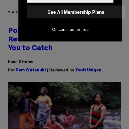
See All Membership Plans
VIA POKEMON/ADIDAS/NINTENDO
Or, continue for free
Pokemon and Adidas Just
Revealed 12 New Sneakers For
You to Catch
hace 6 horas
Por
| Reviewed by
Sam Watanuki
Ysolt Usigan