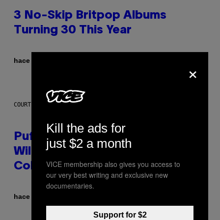
3 No-Skip Britpop Albums
Turning 30 This Year
Por
hace 4 horas
×
Dan Milam
COURTESY OF PUFFCO
Kill the ads for
Puffco Went Full Gamer With Its
just $2 a month
Wild New Plasma Peak Pro
VICE membership also gives you access to
Colorway
our very best writing and exclusive new
documentaries.
Por
| Reviewed by
hace 6 horas
Maha Haq
Ysolt Usigan
Support for $2