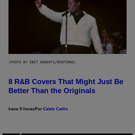
(PHOTO BY EBET ROBERTS/REDFERNS)
8 R&B Covers That Might Just Be
Better Than the Originals
hace 5 horas
Por
Caleb Catlin