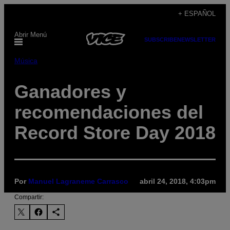
Saltar
+ ESPAÑOL
al
Abrir Menú
contenido
SUBSCRIBE
NEWSLETTER
Música
Ganadores y
recomendaciones del
Record Store Day 2018
Por
Manuel Lagraneme Carrasco
abril 24, 2018, 4:03pm
Compartir: