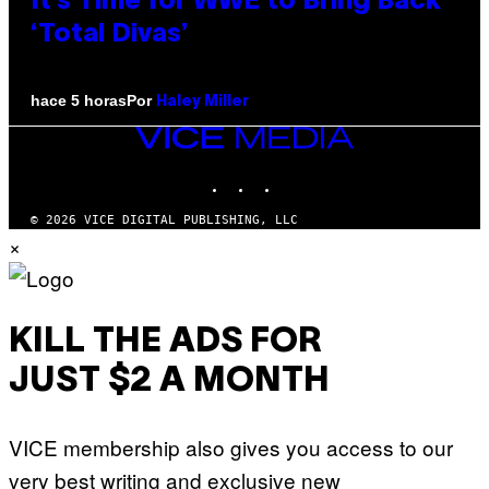
It’s Time for WWE to Bring Back
‘Total Divas’
Por
hace 5 horas
Haley Miller
VICE
MEDIA
INSTAGRAM
TIKTOK
YOUTUBE
© 2026 VICE DIGITAL PUBLISHING, LLC
×
KILL THE ADS FOR
JUST $2 A MONTH
VICE membership also gives you access to our
very best writing and exclusive new