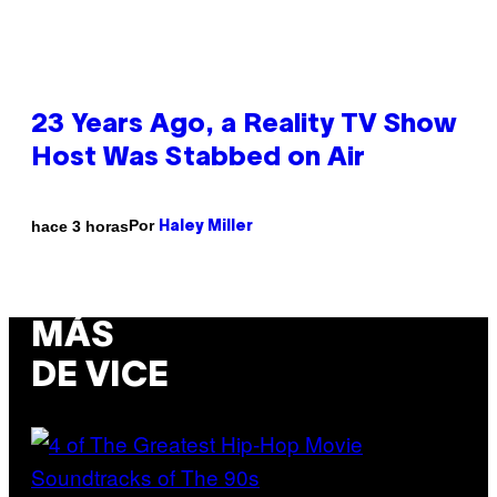
23 Years Ago, a Reality TV Show
Host Was Stabbed on Air
Por
hace 3 horas
Haley Miller
MÁS
DE VICE