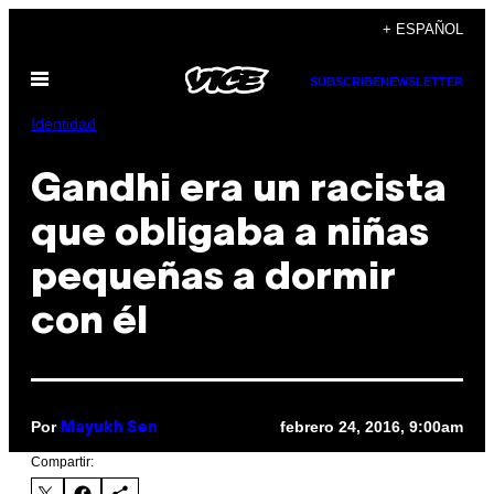
Saltar
+ ESPAÑOL
al
Abrir
contenido
SUBSCRIBE
NEWSLETTER
Menú
Identidad
Gandhi era un racista
que obligaba a niñas
pequeñas a dormir
con él
Por
febrero 24, 2016, 9:00am
Mayukh Sen
Compartir: