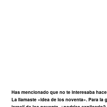
Has mencionado que no te interesaba hacer 
La llamaste «idea de los noventa». Para la g
israelí de los noventa, ¿podrías explicarlo?