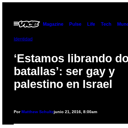
Saltar
al
contenido
Abrir
Magazine
Pulse
Life
Tech
Munc
Menú
Identidad
‘Estamos librando d
batallas’: ser gay y
palestino en Israel
Por
Matthew Schultz
junio 21, 2016, 8:00am