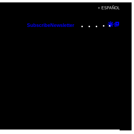
+ ESPAÑOL
Instagram
TikTok
YouTube
Google
Googl
Subscribe
Newsletter
Discover
Top
Posts