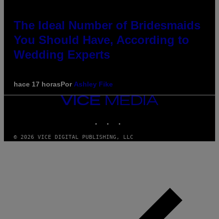
The Ideal Number of Bridesmaids
You Should Have, According to
Wedding Experts
hace 17 horas
Por
Ashley Fike
VICE
MEDIA
INSTAGRAM
TIKTOK
YOUTUBE
© 2026 VICE DIGITAL PUBLISHING, LLC