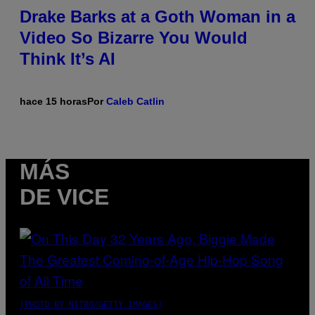
Drake Barks at a Goth Woman in a
Video So Bizarre You Would
Think It’s AI
hace 15 horas
Por
Caleb Catlin
MÁS
DE VICE
(PHOTO BY NITRO/GETTY IMAGES)