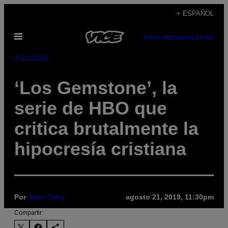
Saltar
+ ESPAÑOL
al
Abrir
contenido
SUBSCRIBE
NEWSLETTER
Menú
Actualidad
‘Los Gemstone’, la
serie de HBO que
critica brutalmente la
hipocresía cristiana
Por
Josh Terry
agosto 21, 2019, 11:30pm
Compartir: