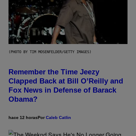
(PHOTO BY TIM MOSENFELDER/GETTY IMAGES)
Remember the Time Jeezy
Clapped Back at Bill O’Reilly and
Fox News in Defense of Barack
Obama?
hace 12 horas
Por
Caleb Catlin