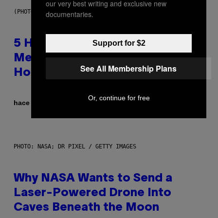
our very best writing and exclusive new
(PHOTO BY STEVE GRANITZ/WIREIMAGE)
documentaries.
5 Hip-Hop Songs That Are Most
Support for $2
Memorable for Their Classic
See All Membership Plans
Hooks
Or, continue for free
Por
hace 53 minutos
Caleb Catlin
PHOTO: NASA; DR PIXEL / GETTY IMAGES
Why NASA Wants to Send a
Laser-Powered Drone Into
Caves Beneath the Moon