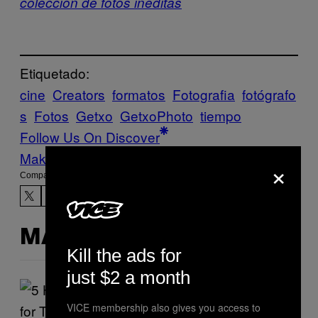
colección de fotos inéditas
Etiquetado:
cine
Creators
formatos
Fotografia
fotógrafo
s
Fotos
Getxo
GetxoPhoto
tiempo
Follow Us On Discover
Make Us Preferred In Top Stories
×
Compartir:
MÁS DE LO MISMO
Kill the ads for
just $2 a month
VICE membership also gives you access to