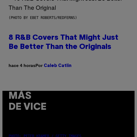
(PHOTO BY EBET ROBERTS/REDFERNS)
8 R&B Covers That Might Just
Be Better Than the Originals
Por
hace 4 horas
Caleb Catlin
MÁS
DE VICE
PHOTO: PETER KRAMER / GETTY IMAGES