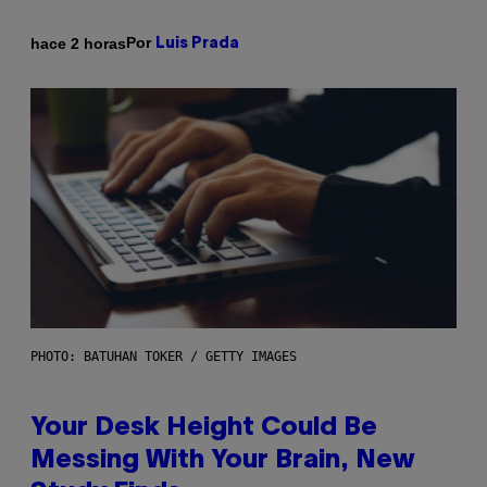
Por
hace 2 horas
Luis Prada
PHOTO: BATUHAN TOKER / GETTY IMAGES
Your Desk Height Could Be
Messing With Your Brain, New