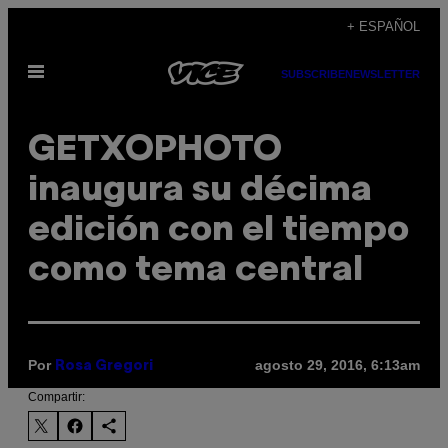
Saltar
+ ESPAÑOL
al
Abrir
contenido
SUBSCRIBE
NEWSLETTER
Menú
GETXOPHOTO
inaugura su décima
edición con el tiempo
como tema central
Por
agosto 29, 2016, 6:13am
Rosa Gregori
Compartir: