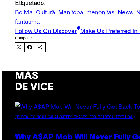
Etiquetado:
Bolivia
Cultură
Manitoba
menonitas
News
N
fantasma
Follow Us On Discover
Make Us Preferred In 
Compartir:
MÁS
DE VICE
(PHOTO BY NOAM GALAI/GETTY IMAGES FOR TRIBECA FESTIVAL)
Why A$AP Mob Will Never Fully G