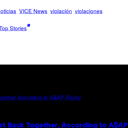
oticias
VICE News
violación
violaciones
Top Stories
et Back Together, According to A$A