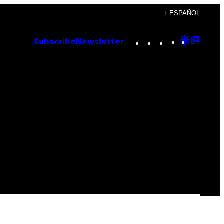
+ ESPAÑOL
Instagram
TikTok
YouTube
Google
Goog
Subscribe
Newsletter
Discove
Top
Posts