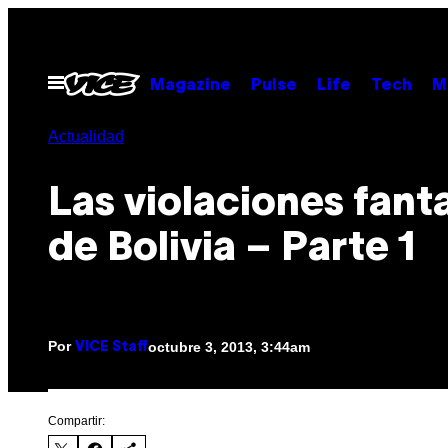
Saltar
al
contenido
Abrir
Magazine
Pulse
Life
Tech
M
Menú
Actualidad
Las violaciones fan
de Bolivia – Parte 1
Por
octubre 3, 2013, 3:44am
VICE Staff
Compartir: