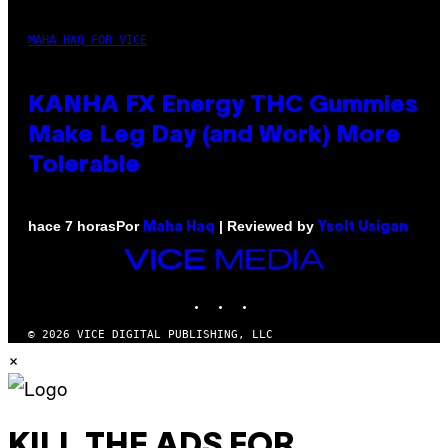
MAHA HAQ FOR VICE
KANHA FX Energy THC Gummies
Make Leg Day (and Work) More
Tolerable
Por
| Reviewed by
hace 7 horas
Maha Haq
Ysolt Usigan
VICE
MEDIA
INSTAGRAM
TIKTOK
YOUTUBE
© 2026 VICE DIGITAL PUBLISHING, LLC
×
KILL THE ADS FOR