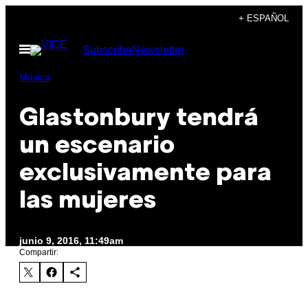
Saltar
+ ESPAÑOL
al
Abrir
Subscribe
Newsletter
contenido
Menú
Música
Glastonbury tendrá
un escenario
exclusivamente para
las mujeres
junio 9, 2016, 11:49am
Compartir: