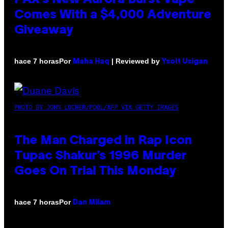
Comes With a $4,000 Adventure
Giveaway
Por
| Reviewed by
hace 7 horas
Maha Haq
Ysolt Usigan
PHOTO BY JOHN LOCHER/POOL/AFP VIA GETTY IMAGES
The Man Charged in Rap Icon
Tupac Shakur’s 1996 Murder
Goes On Trial This Monday
Por
hace 7 horas
Dan Milam