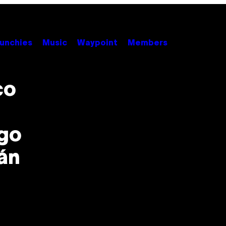
unchies
Music
Waypoint
Members
co
go
án