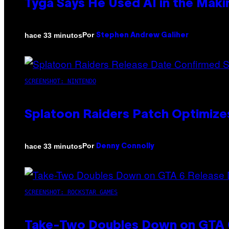
Tyga Says He Used AI in the Makin
Por
hace 33 minutos
Stephen Andrew Galiher
SCREENSHOT: NINTENDO
Splatoon Raiders Patch Optimize
Por
hace 33 minutos
Denny Connolly
SCREENSHOT: ROCKSTAR GAMES
Take-Two Doubles Down on GTA 6