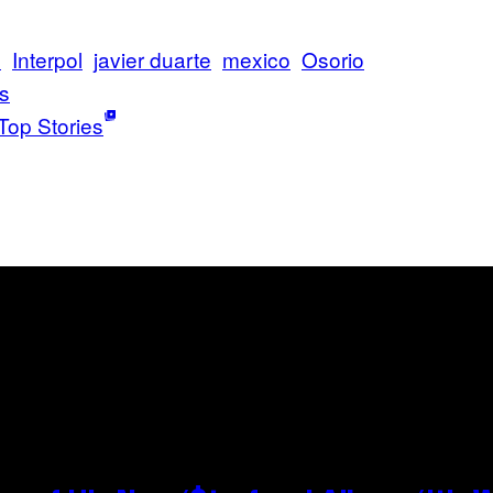
s
Interpol
javier duarte
mexico
Osorio
s
Top Stories