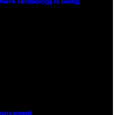
 Where Technology Is Going’
nouncement