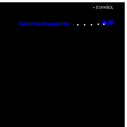
+ ESPAÑOL
Instagram
TikTok
YouTube
Google
Goog
Subscribe
Newsletter
Discove
Top
Posts