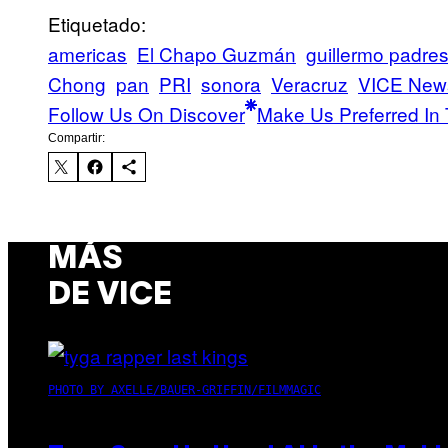
Etiquetado:
americas
El Chapo Guzmán
guillermo padre
Chong
pan
PRI
sonora
Veracruz
VICE New
Follow Us On Discover
Make Us Preferred In 
Compartir:
MÁS
DE VICE
PHOTO BY AXELLE/BAUER-GRIFFIN/FILMMAGIC