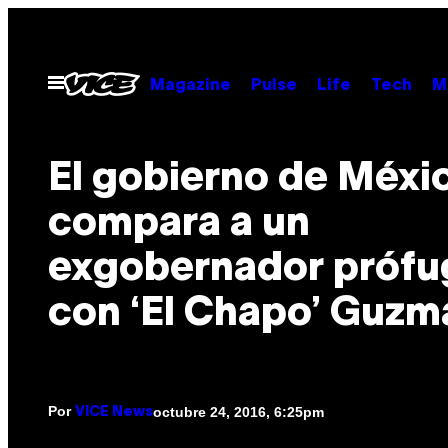
Saltar
al
contenido
Abrir
Magazine
Pulse
Life
Tech
M
Menú
El gobierno de Méxi
compara a un
exgobernador prófu
con ‘El Chapo’ Guzm
Por
octubre 24, 2016, 6:25pm
VICE News