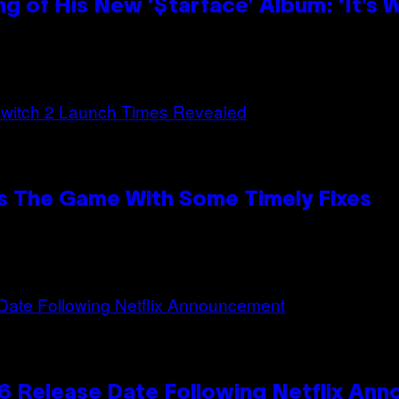
g of His New ‘$tarface’ Album: ‘It’s
s The Game With Some Timely Fixes
 Release Date Following Netflix An