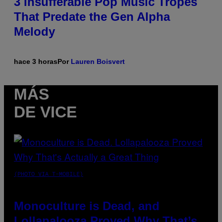
3 Insufferable Pop Music Tropes
That Predate the Gen Alpha
Melody
hace 3 horas
Por
Lauren Boisvert
MÁS
DE VICE
(PHOTO VIA T-MOBILE)
Monoculture is Dead, and
Lollapalooza Proved Why That’s