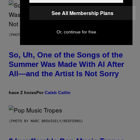
See All Membership Plans
Or, continue for free
(PHOTO BY TIM MOSENFELDER/GETTY IMAGES)
So, Uh, One of the Songs of the
Summer Was Made With AI After
All—and the Artist Is Not Sorry
hace 2 horas
Por
Caleb Catlin
(PHOTO BY MARC BROUSSELY/REDFERNS)