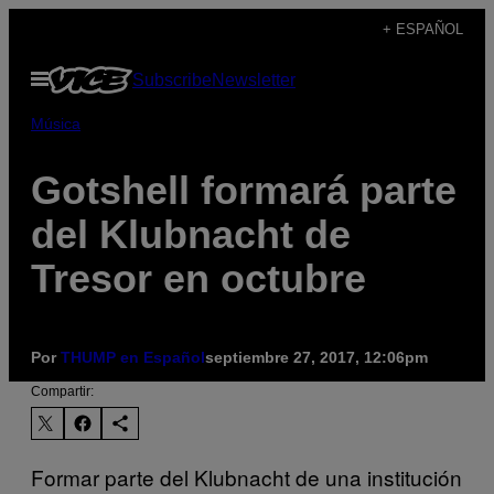
Saltar
+ ESPAÑOL
al
Abrir
Subscribe
Newsletter
contenido
Menú
Música
Gotshell formará parte
del Klubnacht de
Tresor en octubre
Por
THUMP en Español
septiembre 27, 2017, 12:06pm
Compartir:
Formar parte del Klubnacht de una institución