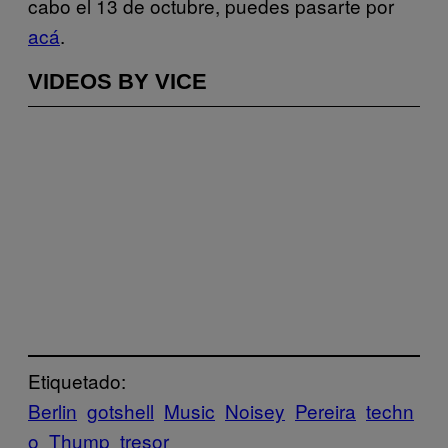
cabo el 13 de octubre, puedes pasarte por
acá
.
VIDEOS BY VICE
Etiquetado:
Berlin
gotshell
Music
Noisey
Pereira
techn
o
Thump
tresor