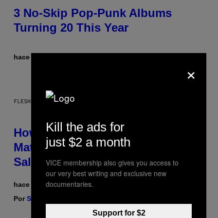
3 No-Skip Pop-Punk Albums
Turning 20 This Year
hace 1 hora
Por
Dan Milam
×
FLESHLIGHT
Kill the ads for
How To Stack Fleshlight’s Mix &
just $2 a month
Match, Build Your Own Combo
Sales Up To 30%
VICE membership also gives you access to
our very best writing and exclusive new
documentaries.
hace 2 horas
Por
Sam Watanuki
| Reviewed by
Ysolt Usigan
Support for $2