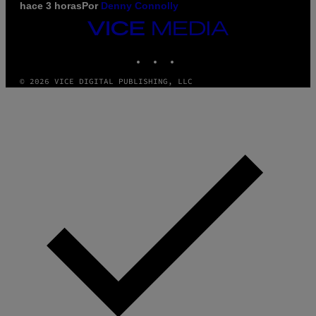
hace 3 horas
Por
Denny Connolly
VICE
MEDIA
INSTAGRAM
TIKTOK
YOUTUBE
© 2026 VICE DIGITAL PUBLISHING, LLC