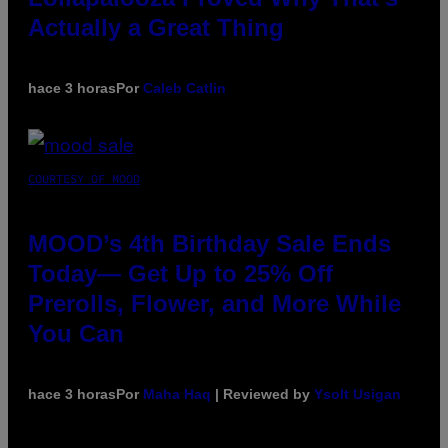
Actually a Great Thing
hace 3 horas
Por
Caleb Catlin
COURTESY OF MOOD
MOOD’s 4th Birthday Sale Ends
Today— Get Up to 25% Off
Prerolls, Flower, and More While
You Can
hace 3 horas
Por
Maha Haq
| Reviewed by
Ysolt Usigan