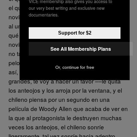
VICE membership also gives you access to
el que lleva la pistola, dice me late que son
our very best writing and exclusive new
documentaries.
novios y no quieren decirlo y ellos responden
al unísono que no, que no son novios, y por
Support for $2
qué pregunta el ratero ––por qué no son
novios si él no está tan feo, dice, es feo pero
See All Membership Plans
no tanto, y estarías mejor si te cortaras ese
pelo, es de los setentas, ya nadie usa el pelo
Or, continue for free
así, le dice, y también esos lentes tan
grandes, te voy a hacer un favor ––le quita
los anteojos y los arroja por la ventana, y el
chileno piensa por un segundo en una
película de Woody Allen que acaba de ver en
la que al protagonista le destruyen muchas
veces los anteojos, el chileno sonríe
ligeramente, tal vez sonríe hacia adentro,