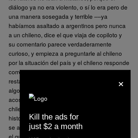
diálogo ya no era violento, o sí lo era pero de
una manera sosegada y terrible ––ya
habíamos asaltado a argentinos pero nunca
a un chileno, dice el que viaja de copiloto y
su comentario parece verdaderamente
curioso, y empieza a preguntarle al chileno
por la situación del país y el chileno responde
correctamente, como si estuvieran en un
×
restaurante y fueran el mesero y el cliente o
algo así y el tipo parece tan articulado, tan
acostumbrado a decir ese diálogo que el
chileno (uno) piensa que si llega a contar esa
Kill the ads for
historia nadie va a creerle, y esa impresión
just $2 a month
se acentúa en los minutos siguientes cuando
el que viaja con ellos en el asiento de atrás,