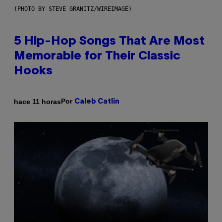
(PHOTO BY STEVE GRANITZ/WIREIMAGE)
5 Hip-Hop Songs That Are Most
Memorable for Their Classic
Hooks
Por
hace 11 horas
Caleb Catlin