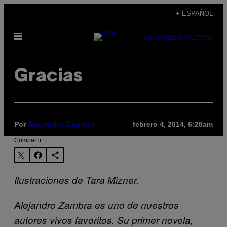
Saltar
+ ESPAÑOL
al
Abrir
contenido
SUBSCRIBE
NEWSLETTER
Menú
Gracias
Por
febrero 4, 2014, 6:28am
Alejandro Zambra
Compartir:
Ilustraciones de Tara Mizner.
Alejandro Zambra es uno de nuestros
autores vivos favoritos. Su primer novela,