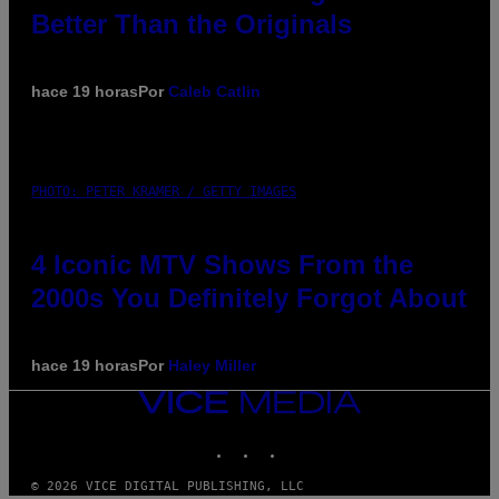
Better Than the Originals
hace 19 horas
Por
Caleb Catlin
PHOTO: PETER KRAMER / GETTY IMAGES
4 Iconic MTV Shows From the
2000s You Definitely Forgot About
hace 19 horas
Por
Haley Miller
VICE
MEDIA
INSTAGRAM
TIKTOK
YOUTUBE
© 2026 VICE DIGITAL PUBLISHING, LLC