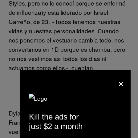
Styles, pero no lo conocí porque se enfermó
de influenza)y está liderado por Israel
Carreño, de 23. «Todos tenemos nuestras
vidas y nuestras personalidades. Cuando
nos ponemos el vestuario cambia todo, nos
convertimos en 1D porque es chamba, pero
no nos vestimos así todos los días ni
actuamos como ellos», cuentan.
×
Dylan de Joussineau (Liam Payne).
Dylan trabajaba en un corralón de coches en
Kill the ads for
Francia. Con el dinero que ganó compró un
just $2 a month
vuelo para venir a vivir a México. «Me la paso