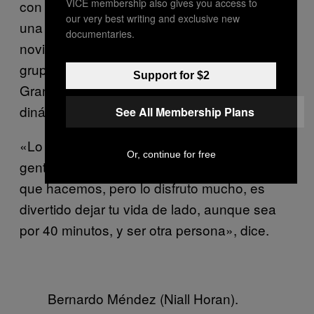
VICE membership also gives you access to
con mi novia, ando en patineta y estudio en
our very best writing and exclusive new
una escuela de edición de video», platica. Su
documentaries.
novia no se pone celosa de las fans del
grupo de imitadores, ya que ella es Ariana
Support for $2
Grande en Imitators Top y entiende la
dinámica del trabajo.
See All Membership Plans
«Lo único malo de este trabajo es que hay
Or, continue for free
gente, que sin importar qué, va a criticar lo
que hacemos, pero lo disfruto mucho, es
divertido dejar tu vida de lado, aunque sea
por 40 minutos, y ser otra persona», dice.
Bernardo Méndez (Niall Horan).