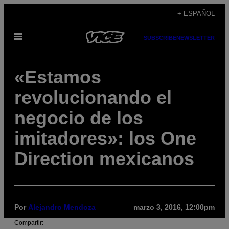
Saltar
+ ESPAÑOL
al
Abrir
contenido
SUBSCRIBE
NEWSLETTER
Menú
«Estamos
revolucionando el
negocio de los
imitadores»: los One
Direction mexicanos
Por
Alejandro Mendoza
marzo 3, 2016, 12:00pm
Compartir: