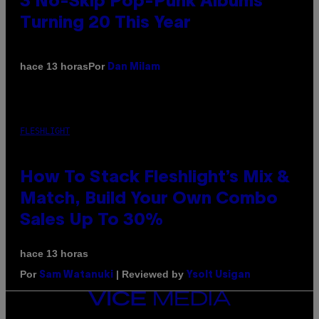
3 No-Skip Pop-Punk Albums
Turning 20 This Year
Por
hace 13 horas
Dan Milam
FLESHLIGHT
How To Stack Fleshlight’s Mix &
Match, Build Your Own Combo
Sales Up To 30%
hace 13 horas
Por
| Reviewed by
Sam Watanuki
Ysolt Usigan
VICE
MEDIA