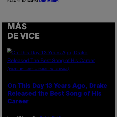
Por
hace 11 horas
Dan Milam
MÁS
DE VICE
(PHOTO BY GARY GERSHOFF/WIREIMAGE)
On This Day 13 Years Ago, Drake
Released the Best Song of His
Career