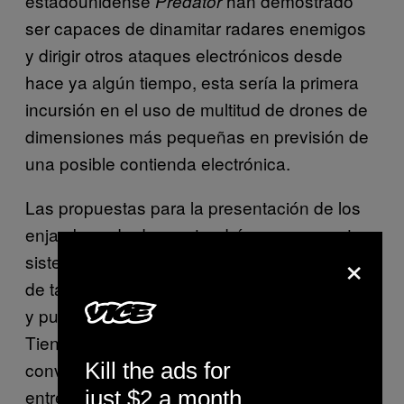
estadounidense
han demostrado
Predator
ser capaces de dinamitar radares enemigos
y dirigir otros ataques electrónicos desde
hace ya algún tiempo, esta sería la primera
incursión en el uso de multitud de drones de
dimensiones más pequeñas en previsión de
una posible contienda electrónica.
Las propuestas para la presentación de los
enjambres de drones tendrán que presentar
×
sistemas de arquitectura abierta comunes,
de tal forma que resulten rápidos de construir
y puedan funcionar de manera integrada.
Tienen que ser baratos y ligeros. La
convocatoria requiere que su peso oscile
Kill the ads for
entre los 2 y los 20 kilos.
just $2 a month