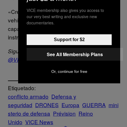
VICE membership also gives you access to
«Creemos que es improbable que un
our very best writing and exclusive new
vehículo aéreo de un tamaño único sea
documentaries.
capaz de resolver la cuestión», leen las
instrucciones.
Support for $2
Sigue a VICE News en español en Twitter:
See All Membership Plans
@VICENewsES
Or, continue for free
Etiquetado:
conflicto armado
Defensa y
seguridad
DRONES
Europa
GUERRA
mini
sterio de defensa
Prévision
Reino
Unido
VICE News