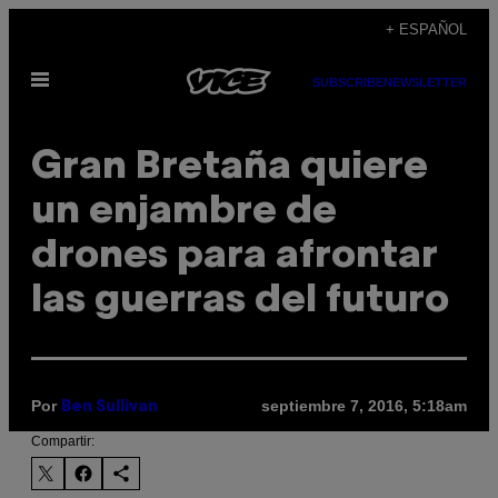
Saltar
+ ESPAÑOL
al
Abrir
contenido
SUBSCRIBE
NEWSLETTER
Menú
Gran Bretaña quiere
un enjambre de
drones para afrontar
las guerras del futuro
Por
septiembre 7, 2016, 5:18am
Ben Sullivan
Compartir: