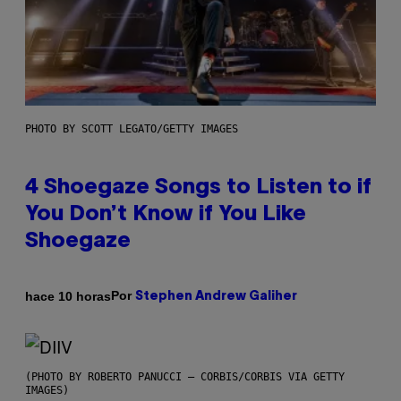
PHOTO BY SCOTT LEGATO/GETTY IMAGES
4 Shoegaze Songs to Listen to if
You Don’t Know if You Like
Shoegaze
Por
hace 10 horas
Stephen Andrew Galiher
(PHOTO BY ROBERTO PANUCCI – CORBIS/CORBIS VIA GETTY
IMAGES)