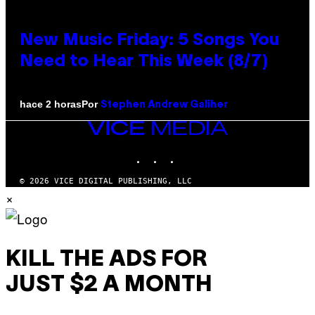
New Music Friday: 5 Songs You
Need to Hear This Week (8/7)
Por
hace 2 horas
Stephen Andrew Galiher
VICE
MEDIA
INSTAGRAM
TIKTOK
YOUTUBE
© 2026 VICE DIGITAL PUBLISHING, LLC
×
KILL THE ADS FOR
JUST $2 A MONTH