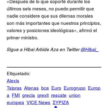
«Después de lo que soporté durante los
últimos seis meses, no puedo permitir que
nadie considere que sus dilemas morales
son más importantes que nuestros principios,
valores y posiciones ideológicas», afirmó el
primer ministro.
Sigue a Hibai Arbide Aza en Twitter
@Hibai_
Etiquetado:
Alexis
Tsipras
Atenas
bce
Euro
Eurogrupo
Europ
a
FMI
grecia
grexit
rescate
union
europea
VICE News
ΣΥΡΙΖΑ