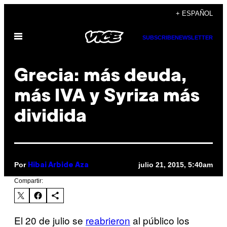
Saltar
+ ESPAÑOL
al
Abrir
contenido
SUBSCRIBE
NEWSLETTER
Menú
Grecia: más deuda,
más IVA y Syriza más
dividida
Por
julio 21, 2015, 5:40am
Hibai Arbide Aza
Compartir:
El 20 de julio se
reabrieron
al público los