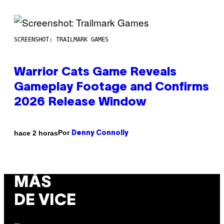
SCREENSHOT: TRAILMARK GAMES
Warrior Cats Game Reveals
Gameplay Footage and Confirms
2026 Release Window
Por
hace 2 horas
Denny Connolly
MÁS
DE VICE