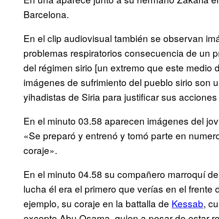
Barcelona.
En el clip audiovisual también se observan i
problemas respiratorios consecuencia de un p
del régimen sirio [un extremo que este medio 
imágenes de sufrimiento del pueblo sirio son u
yihadistas de Siria para justificar sus accione
En el minuto 03.58 aparecen imágenes del jove
«Se preparó y entrenó y tomó parte en numer
coraje».
En el minuto 04.58 su compañero marroquí de fi
lucha él era el primero que verías en el frent
ejemplo, su coraje en la battalla de
Kessab
, c
excepto Abu Osama, quien a pesar de estar rod