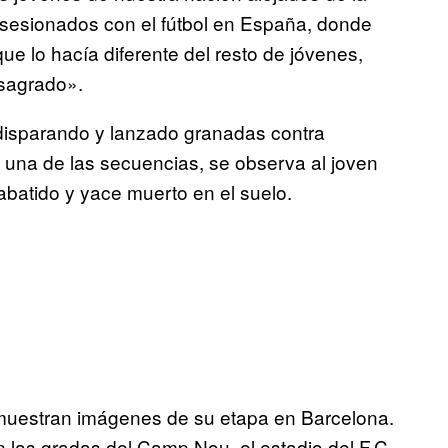
bsesionados con el fútbol en España, donde
ue lo hacía diferente del resto de jóvenes,
 sagrado».
isparando y lanzado granadas contra
n una de las secuencias, se observa al joven
 abatido y yace muerto en el suelo.
e muestran imágenes de su etapa en Barcelona.
 las gradas del Camp Nou, el estadio del F.C.