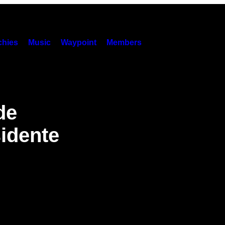
hies
Music
Waypoint
Members
de
sidente