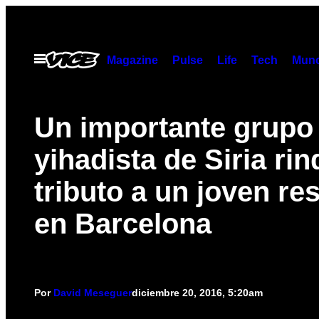
Saltar
al
contenido
Abrir
Magazine
Pulse
Life
Tech
Munc
Menú
Un importante grupo
yihadista de Siria rin
tributo a un joven re
en Barcelona
Por
David Meseguer
diciembre 20, 2016, 5:20am