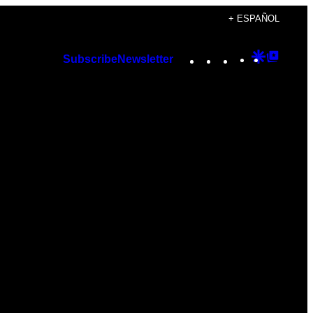
+ ESPAÑOL
Instagram
TikTok
YouTube
Google
Googl
Subscribe
Newsletter
Discover
Top
Posts