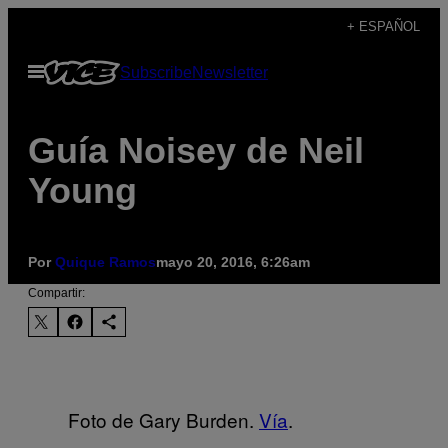
Saltar
+ ESPAÑOL
al
Abrir
Subscribe
Newsletter
contenido
Menú
Guía Noisey de Neil
Young
Por
Quique Ramos
mayo 20, 2016, 6:26am
Compartir:
Foto de Gary Burden.
Vía
.