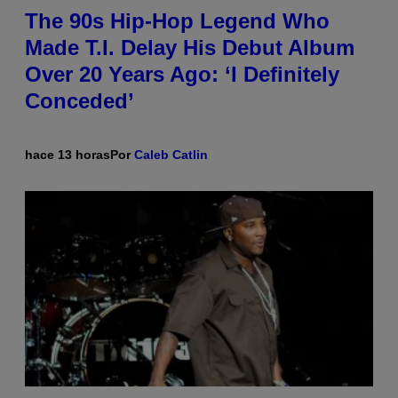
The 90s Hip-Hop Legend Who
Made T.I. Delay His Debut Album
Over 20 Years Ago: ‘I Definitely
Conceded’
hace 13 horas
Por
Caleb Catlin