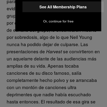
parar. Pero durante los ensayos se hizo muy
See All Membership Plans
evidente que Danny Whitten, guitarra de su
grupo, no podía continuar tocando con ellos
Or, continue for free
por culpa de su adicción a la heroína. Al poco
de echarlo del grupo, le encontraron muerto
por sobredosis, algo de lo que Neil Young
nunca ha podido dejar de culparse. Las
presentaciones de
se convirtieron en
Harvest
un aquelarre delante de las audiencias más
amplias de su vida. Apenas tocaba
canciones de su disco famoso, salía
completamente hecho polvo y se arrancaba
con un montón de canciones ultra
deprimentes que nadie había escuchado
hasta entonces. El resultado de esa gira se