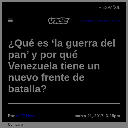
Saltar
+ ESPAÑOL
al
Abrir
contenido
SUBSCRIBE
NEWSLETTER
Menú
¿Qué es ‘la guerra del
pan’ y por qué
Venezuela tiene un
nuevo frente de
batalla?
Por
VICE News
marzo 21, 2017, 3:25pm
Compartir: