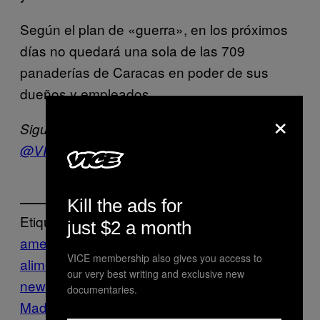
Según el plan de «guerra», en los próximos
días no quedará una sola de las 709
panaderías de Caracas en poder de sus
dueños y empleados.
×
Sigue a VICE News en español en Twitter:
@VICENewsEs
Kill the ads for
Etiquetado:
just $2 a month
america latina
Caracas
crisis
VICE membership also gives you access to
alimentaria
economía
el abc de vice
our very best writing and exclusive new
news
harina
inflación
Nicolas
documentaries.
Maduro
pan
venezuela
VICE News