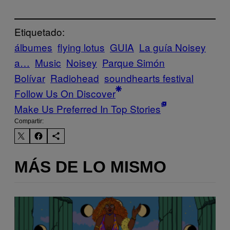
Etiquetado:
álbumes
flying lotus
GUIA
La guía Noisey
a…
Music
Noisey
Parque Simón
Bolívar
Radiohead
soundhearts festival
Follow Us On Discover
Make Us Preferred In Top Stories
Compartir:
MÁS DE LO MISMO