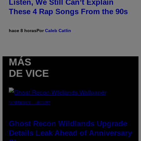
Listen, We Still Can’t Explain
These 4 Rap Songs From the 90s
hace 8 horas
Por
Caleb Catlin
MÁS
DE VICE
SCREENSHOT: UBISOFT
Ghost Recon Wildlands Upgrade
Details Leak Ahead of Anniversary