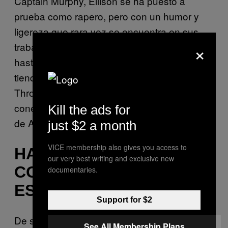
Captain Murphy, Ellison se ha puesto a
prueba como rapero, pero con un humor y
ligereza que rara vez se encuentra en sus
×
trabajos como productor. Su único mixtape
hasta la fecha es
; su producción
Duality
tiende más al sonido clásico del sello Stones
Throw basado en samples, y sus letras
conectan perfectamente con los
fans
stoners
Kill the ads for
de Adult Swim y de los chistes sexuales.
just $2 a month
VICE membership also gives you access to
HAY
our very best writing and exclusive new
COLABORADORES… Y
documentaries.
ESTÁ THUNDERCAT
Support for $2
De su larga lista de colaboraciones y trabajos
See All Membership Plans