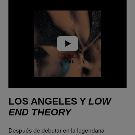
P
l
a
y
v
i
d
e
o
LOS ANGELES Y
LOW
END THEORY
Después de debutar en la legendaria