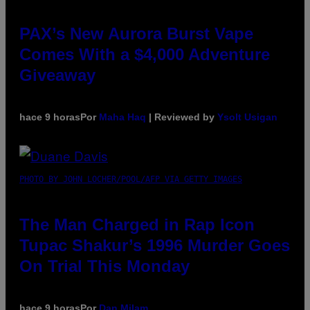
PAX’s New Aurora Burst Vape
Comes With a $4,000 Adventure
Giveaway
hace 9 horas
Por
Maha Haq
| Reviewed by
Ysolt Usigan
PHOTO BY JOHN LOCHER/POOL/AFP VIA GETTY IMAGES
The Man Charged in Rap Icon
Tupac Shakur’s 1996 Murder Goes
On Trial This Monday
hace 9 horas
Por
Dan Milam