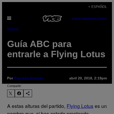
Saltar
+ ESPAÑOL
al
Abrir
contenido
SUBSCRIBE
NEWSLETTER
Menú
Música
Guía ABC para
entrarle a Flying Lotus
Por
Algodón Egipcio
abril 20, 2018, 2:19pm
Compartir:
A estas alturas del partido,
Flying Lotus
es un
nombre que, si has estado prestando