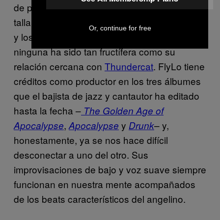
de producción, que incluye a artistas de la
talla de Earl Sweatshirt, Mac Miller, Gonjasufi,
Or, continue for free
y los mencionados Lamar, Badu y Yorke,
ninguna ha sido tan fructífera como su
relación cercana con
Thundercat
. FlyLo tiene
créditos como productor en los tres álbumes
que el bajista de jazz y cantautor ha editado
hasta la fecha –
The Golden Age of
,
y
– y,
Apocalypse
Apocalypse
Drunk
honestamente, ya se nos hace difícil
desconectar a uno del otro. Sus
improvisaciones de bajo y voz suave siempre
funcionan en nuestra mente acompañados
de los beats característicos del angelino.