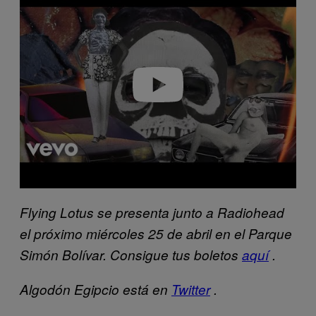
a
y
v
i
d
e
o
Flying Lotus se presenta junto a Radiohead
el próximo miércoles 25 de abril en el Parque
Simón Bolívar. Consigue tus boletos
aquí
.
Algodón Egipcio está en
Twitter
.