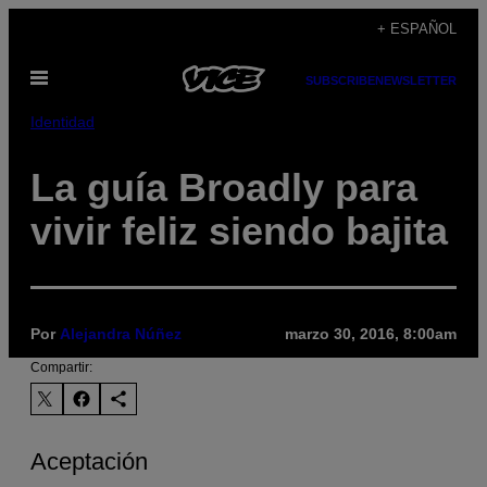
Saltar
+ ESPAÑOL
al
Abrir
contenido
SUBSCRIBE
NEWSLETTER
Menú
Identidad
La guía Broadly para
vivir feliz siendo bajita
Por
Alejandra Núñez
marzo 30, 2016, 8:00am
Compartir:
Aceptación