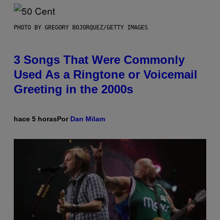
PHOTO BY GREGORY BOJORQUEZ/GETTY IMAGES
3 Songs That Were Commonly
Used As a Ringtone or Voicemail
Greeting in the 2000s
hace 5 horas
Por
Dan Milam