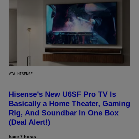
VIA HISENSE
Hisense’s New U6SF Pro TV Is
Basically a Home Theater, Gaming
Rig, And Soundbar In One Box
(Deal Alert!)
hace 7 horas