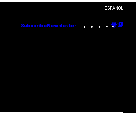
+ ESPAÑOL
Instagram
TikTok
YouTube
Google
Goog
Subscribe
Newsletter
Discove
Top
Posts