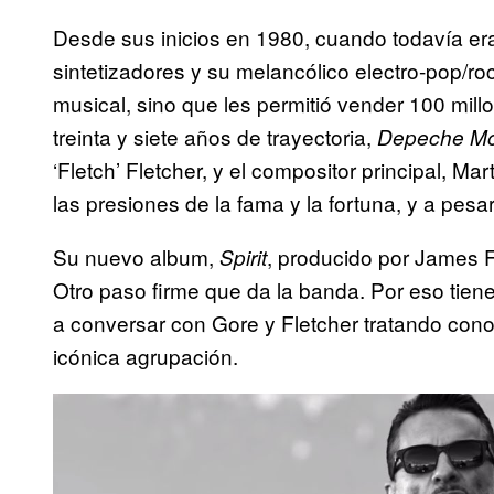
Desde sus inicios en 1980, cuando todavía er
sintetizadores y su melancólico electro-pop/roc
musical, sino que les permitió vender 100 mil
treinta y siete años de trayectoria,
Depeche M
‘Fletch’ Fletcher, y el compositor principal, M
las presiones de la fama y la fortuna, y a pesa
Su nuevo album,
, producido por James F
Spirit
Otro paso firme que da la banda. Por eso tie
a conversar con Gore y Fletcher tratando cono
icónica agrupación.
P
l
a
y
v
i