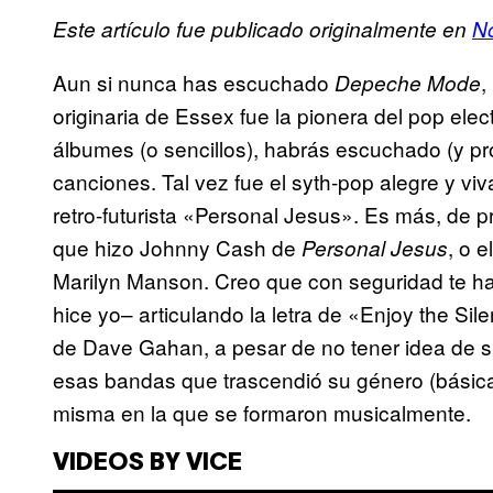
Este artículo fue publicado originalmente en
N
Aun si nunca has escuchado
,
Depeche Mode
originaria de Essex fue la pionera del pop ele
álbumes (o sencillos), habrás escuchado (y p
canciones. Tal vez fue el syth-pop alegre y viv
retro-futurista «Personal Jesus». Es más, de p
que hizo Johnny Cash de
, o 
Personal Jesus
Marilyn Manson. Creo que con seguridad te h
hice yo– articulando la letra de «Enjoy the Sil
de Dave Gahan, a pesar de no tener idea de 
esas bandas que trascendió su género (básica
misma en la que se formaron musicalmente.
VIDEOS BY VICE