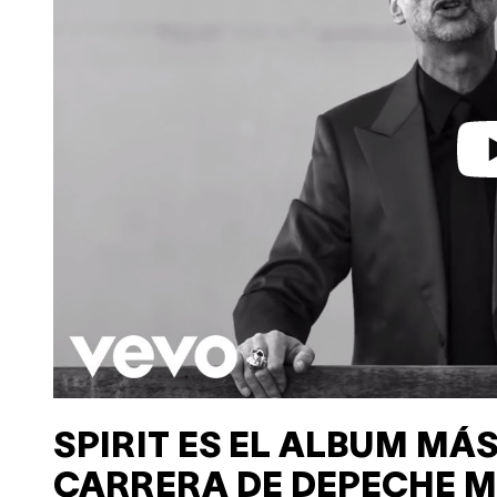
d
e
o
SPIRIT ES EL ALBUM MÁS
CARRERA DE DEPECHE 