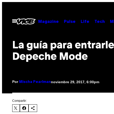
Saltar
al
contenido
Abrir
Magazine
Pulse
Life
Tech
M
Menú
La guía para entrarle
Depeche Mode
Por
noviembre 29, 2017, 6:00pm
Mischa Pearlman
Compartir: