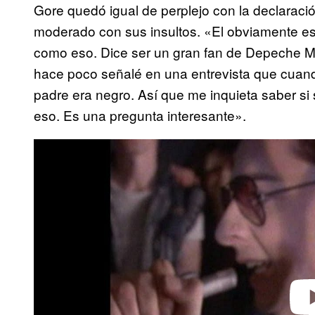
Gore quedó igual de perplejo con la declarac
moderado con sus insultos. «El obviamente es
como eso. Dice ser un gran fan de Depeche Mod
hace poco señalé en una entrevista que cuando
padre era negro. Así que me inquieta saber si
eso. Es una pregunta interesante».
P
l
a
y
v
i
d
e
o