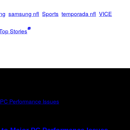
ng
samsung nfl
Sports
temporada nfl
VICE
Top Stories