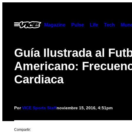
Saltar
al
contenido
Abrir
Magazine
Pulse
Life
Tech
Munc
Menú
Guía Ilustrada al Fut
Americano: Frecuenc
Cardiaca
Por
VICE Sports Staff
noviembre 15, 2016, 4:51pm
Compartir: