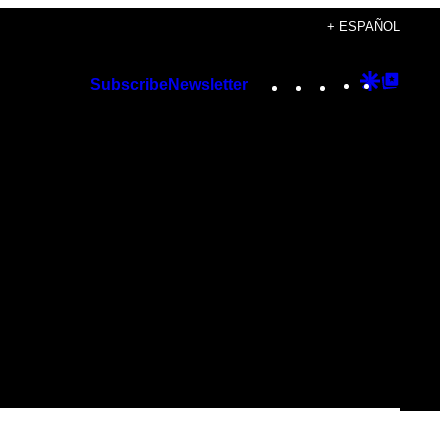
+ ESPAÑOL
Instagram
TikTok
YouTube
Google
Googl
Subscribe
Newsletter
Discover
Top
Posts