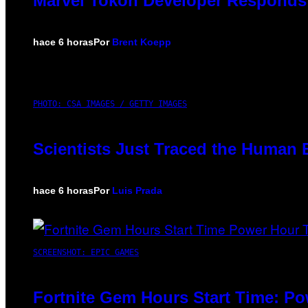
Marvel Tokon Developer Responds 
hace 6 horas
Por
Brent Koepp
PHOTO: CSA IMAGES / GETTY IMAGES
Scientists Just Traced the Human 
hace 6 horas
Por
Luis Prada
SCREENSHOT: EPIC GAMES
Fortnite Gem Hours Start Time: P