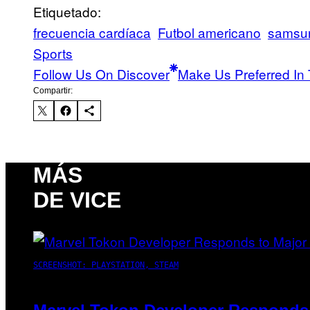
Etiquetado:
frecuencia cardíaca
Futbol americano
samsu
Sports
Follow Us On Discover
Make Us Preferred In 
Compartir:
MÁS
DE VICE
SCREENSHOT: PLAYSTATION, STEAM