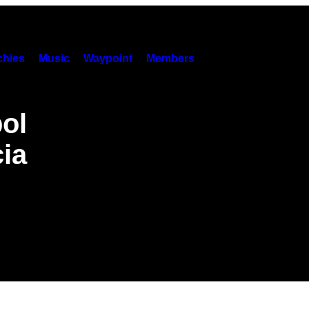
hies
Music
Waypoint
Members
bol
ia