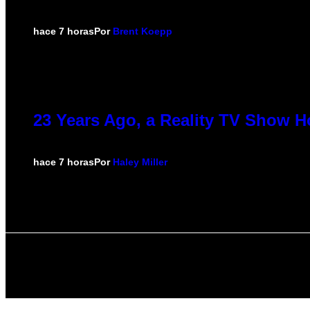
hace 7 horas
Por
Brent Koepp
23 Years Ago, a Reality TV Show H
hace 7 horas
Por
Haley Miller