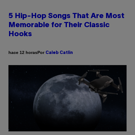
5 Hip-Hop Songs That Are Most
Memorable for Their Classic
Hooks
Por
hace 12 horas
Caleb Catlin