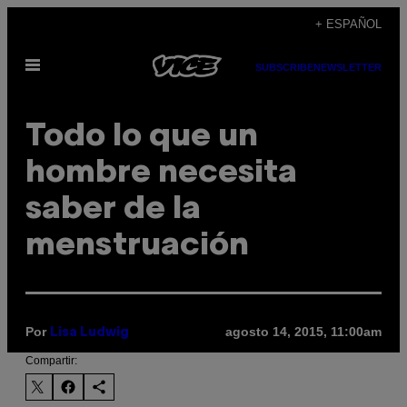
Saltar
+ ESPAÑOL
al
Abrir
contenido
SUBSCRIBE
NEWSLETTER
Menú
Todo lo que un
hombre necesita
saber de la
menstruación
Por
agosto 14, 2015, 11:00am
Lisa Ludwig
Compartir: