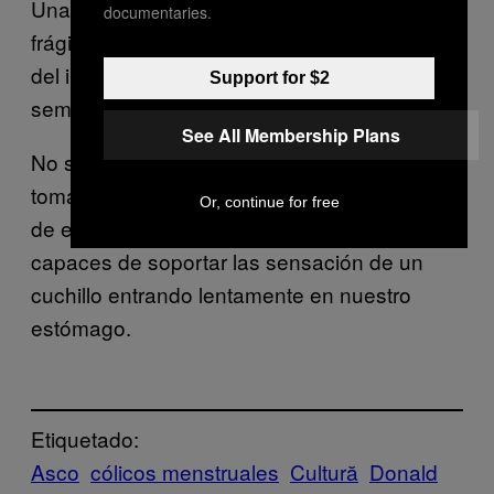
Una mujer en su periodo es una persona
documentaries.
frágil que fue arrastrada a las profundidades
del infierno únicamente para poder traer la
Support for $2
semilla de ustedes, hombres, al mundo.
See All Membership Plans
No se pregunten por qué una mujer no se
toma bien las pendejadas que dicen. En vez
Or, continue for free
de eso, pregúntense cómo es que somos
capaces de soportar las sensación de un
cuchillo entrando lentamente en nuestro
estómago.
Etiquetado:
Asco
cólicos menstruales
Cultură
Donald