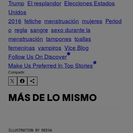
Trump
El resplandor
Elecciones Estados
Unidos
2016
fetiche
menstruación
mujeres
Period
o
regla
sangre
sexo durante la
menstruación
tampones
toallas
femeninas
vampiros
Vice Blog
Follow Us On Discover
Make Us Preferred In Top Stories
Compartir:
MÁS DE LO MISMO
ILLUSTRATION BY REESA