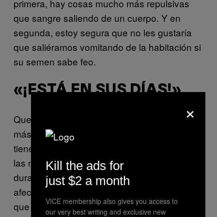
primera, hay cosas mucho más repulsivas
que sangre saliendo de un cuerpo. Y en
segunda, estoy segura que no les gustaría
que saliéramos vomitando de la habitación si
su semen sabe feo.
«¡ESTÁ EN SUS DÍAS!»
×
Queridos hombres, a veces dicen las cosas
más estúpidas por pura ignorancia. Claro,
tienen la noción básica (y correcta) de que
las mujeres se ponen más hormonales
Kill the ads for
durante su periodo y que, lógicamente, eso
just $2 a month
afecta nuestro humor. Pero eso no significa
VICE membership also gives you access to
que nuestros sentimientos no son reales.
our very best writing and exclusive new