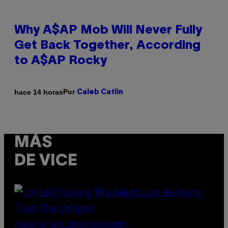
Why A$AP Mob Will Never Fully
Get Back Together, According
to A$AP Rocky
Por
hace 14 horas
Caleb Catlin
MÁS
DE VICE
(PHOTO BY EBET ROBERTS/REDFERNS)