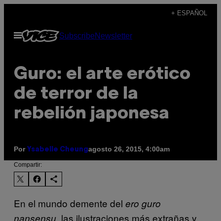
Saltar
+ ESPAÑOL
al
Abrir
Subscribe
Newsletter
contenido
Menú
Guro: el arte erótico
de terror de la
rebelión japonesa
Por
agosto 26, 2015, 4:00am
Ysabelle Cheung
Compartir:
En el mundo demente del
ero guro
, las ilustraciones más extrañas y
nansensu