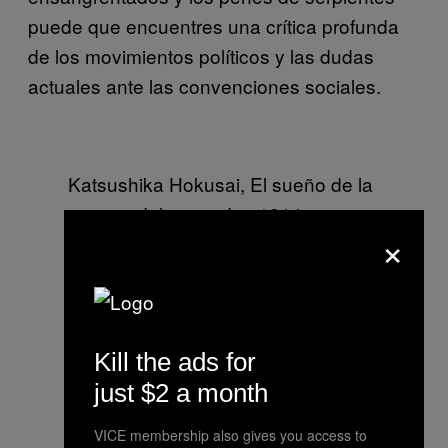
puede que encuentres una crítica profunda
de los movimientos políticos y las dudas
actuales ante las convenciones sociales.
Katsushika Hokusai, El sueño de la
esposa del pescador, 1814
×
Tsukioka Yoshitoshi, Eimei
nijūhasshūku, 1866-1867
Kill the ads for
just $2 a month
VICE membership also gives you access to
Toshio Saeki, Nodakagawa, 1977