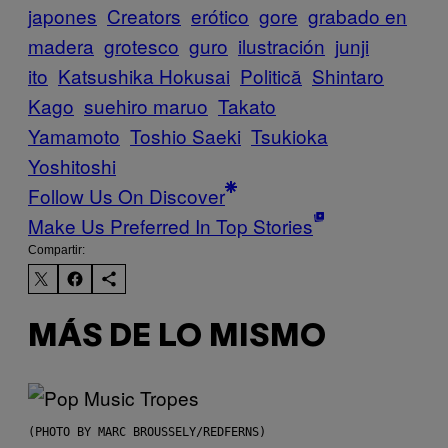
japones
Creators
erótico
gore
grabado en
madera
grotesco
guro
ilustración
junji
ito
Katsushika Hokusai
Politică
Shintaro
Kago
suehiro maruo
Takato
Yamamoto
Toshio Saeki
Tsukioka
Yoshitoshi
Follow Us On Discover
Make Us Preferred In Top Stories
Compartir:
MÁS DE LO MISMO
(PHOTO BY MARC BROUSSELY/REDFERNS)