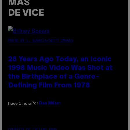
MÁS
DE VICE
PHOTO BY L. BUSACCA/GETTY IMAGES
28 Years Ago Today, an Iconic
1998 Music Video Was Shot at
the Birthplace of a Genre-
Defining Film From 1978
Por
hace 1 hora
Dan Milam
COURTESY OF CYCLING FROG