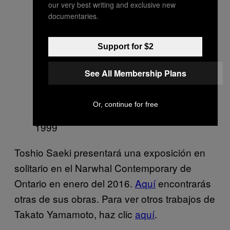
our very best writing and exclusive new
documentaries.
Suehiro Maruo, manga de la
Support for $2
mansión encantada, 1990
See All Membership Plans
Or, continue for free
Junji Ito, Uzumaki manga, 1998-
1999
Toshio Saeki presentará una exposición en
solitario en el Narwhal Contemporary de
Ontario en enero del 2016.
Aquí
encontrarás
otras de sus obras. Para ver otros trabajos de
Takato Yamamoto, haz clic
aquí
.