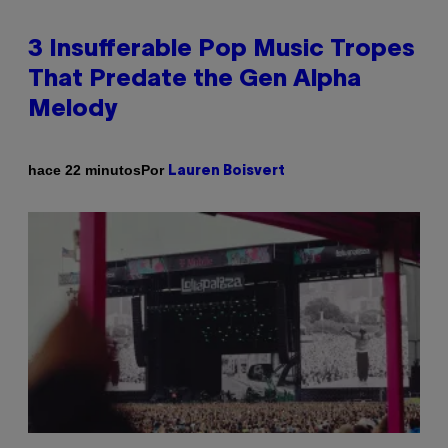
3 Insufferable Pop Music Tropes
That Predate the Gen Alpha
Melody
Por
hace 22 minutos
Lauren Boisvert