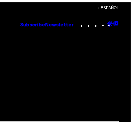
+ ESPAÑOL
Instagram
TikTok
YouTube
Google
Goog
Subscribe
Newsletter
Discove
Top
Posts