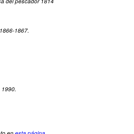
sa del pescador 1814
 1866-1867.
 1990.
oto en
esta página
.