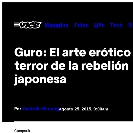
Saltar
al
contenido
Abrir
Magazine
Pulse
Life
Tech
M
Menú
​Guro: El arte erótico
terror de la rebelión
japonesa
Por
agosto 25, 2015, 9:00am
Ysabelle Cheung
Compartir: