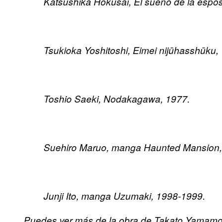
Katsushika Hokusai, El sueño de la espo
Tsukioka Yoshitoshi, Eimei nijūhasshūku,
Toshio Saeki, Nodakagawa, 1977.
Suehiro Maruo, manga Haunted Mansion,
Junji Ito, manga Uzumaki, 1998-1999.
Puedes ver más de la obra de Takato Yamam