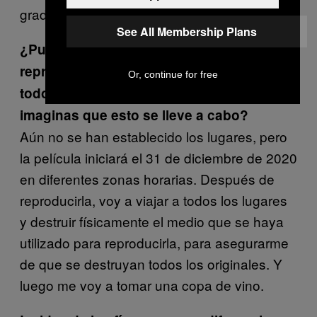
gradualmente.
See All Membership Plans
¿Puedes hablarme sobre tu plan de
reproducir simultáneamente la película en
Or, continue for free
todos los continentes?, ¿cómo te
imaginas que esto se lleve a cabo?
Aún no se han establecido los lugares, pero
la película iniciará el 31 de diciembre de 2020
en diferentes zonas horarias. Después de
reproducirla, voy a viajar a todos los lugares
y destruir físicamente el medio que se haya
utilizado para reproducirla, para asegurarme
de que se destruyan todos los originales. Y
luego me voy a tomar una copa de vino.