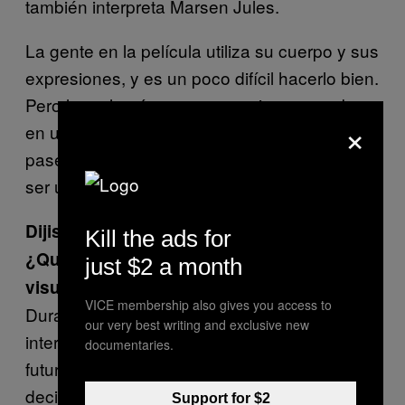
también interpreta Marsen Jules.
La gente en la película utiliza su cuerpo y sus
expresiones, y es un poco difícil hacerlo bien.
Pero la regla número uno es siempre grabar
×
en un ambiente alegre y relajado. Que todos
pasemos un buen rato. La experiencia debe
ser un buen recuerdo para todo el mundo.
Dijiste que esta va a ser tu última película.
Kill the ads for
¿Qué te motivó a alejarte del medio
just $2 a month
visual?
VICE membership also gives you access to
Durante los últimos años he ido perdiendo el
our very best writing and exclusive new
interés. Yo no estoy tan seguro sobre el
documentaries.
futuro de los medios basados en pantallas y
decidí pensar en una manera de salirme
Support for $2