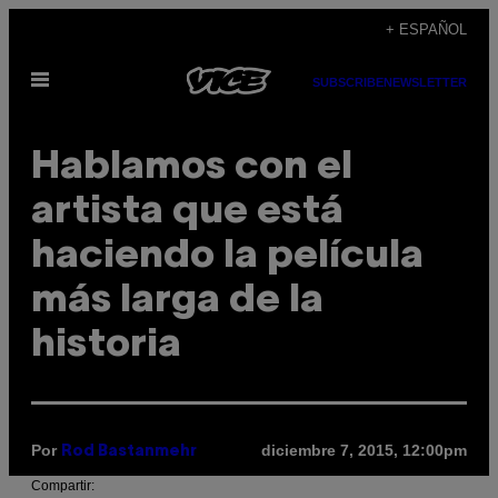
Saltar
+ ESPAÑOL
al
Abrir
contenido
SUBSCRIBE
NEWSLETTER
Menú
Hablamos con el
artista que está
haciendo la película
más larga de la
historia
Por
diciembre 7, 2015, 12:00pm
Rod Bastanmehr
Compartir: