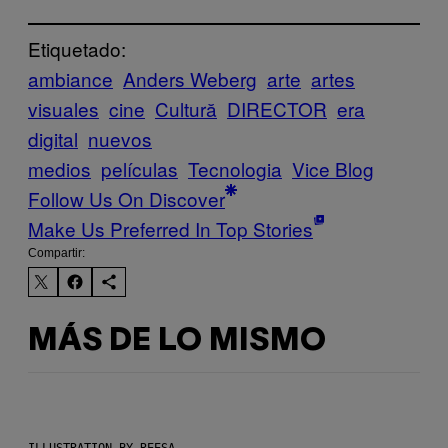
Etiquetado:
ambiance
Anders Weberg
arte
artes
visuales
cine
Cultură
DIRECTOR
era
digital
nuevos
medios
películas
Tecnologia
Vice Blog
Follow Us On Discover
Make Us Preferred In Top Stories
Compartir:
MÁS DE LO MISMO