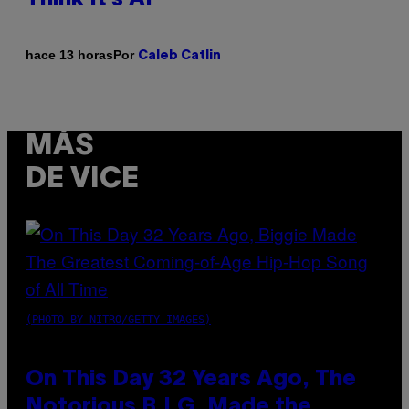
Por
hace 13 horas
Caleb Catlin
MÁS
DE VICE
(PHOTO BY NITRO/GETTY IMAGES)
On This Day 32 Years Ago, The
Notorious B.I.G. Made the