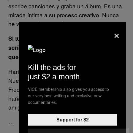
escribe canciones y graba un álbum. Es una
mirada íntima a su proceso creativo. Nunca
he visto nada parecido.
×
Si tuvieras el tiempo y el dinero, ¿cuáles
serían los tres documentales musicales
que harías?
Kill the ads for
Haría una película con David Bowie en
just $2 a month
Nueva York. Haría un día en la vida de
Freddy Mercury generado por computador. Y
VICE membership also gives you access to
our very best writing and exclusive new
haría un documental sobre naturaleza con mi
documentaries.
amigo músico neozelandés Steve Abel.
Support for $2
…