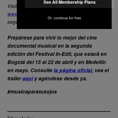
See All Membership Plans
Visiten la web de Florian en
www.florianhabicht.com
. También pueden
Or, continue for free
seguirlo en Instagram como
@florianhabicht
.
Prepárese para vivir lo mejor del cine
documental musical en la segunda
edición del Festival In-Edit, que estará en
Bogotá del 15 al 22 de abril y en Medellín
en mayo. Consulte
la página oficial
, vea el
trailer
aquí
y agéndese desde ya.
#musicaparatusojos