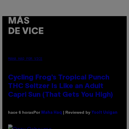
MÁS
DE VICE
MAHA HAQ FOR VICE
Cycling Frog’s Tropical Punch
THC Seltzer Is Like an Adult
Capri Sun (That Gets You High)
Por
| Reviewed by
hace 6 horas
Maha Haq
Ysolt Usigan