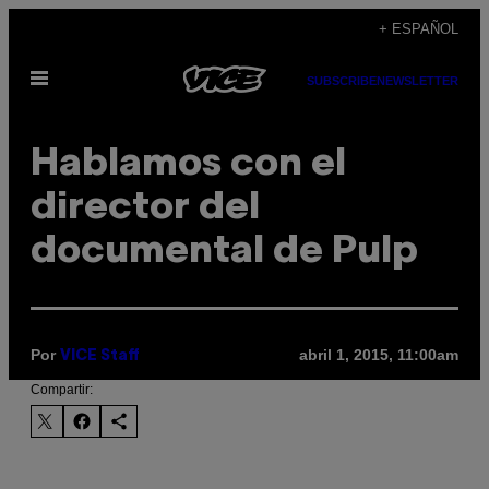
Saltar
+ ESPAÑOL
al
Abrir
contenido
SUBSCRIBE
NEWSLETTER
Menú
​Hablamos con el
director del
documental de Pulp
Por
abril 1, 2015, 11:00am
VICE Staff
Compartir: