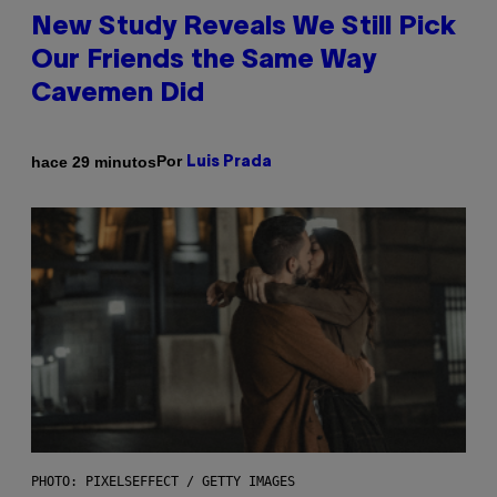
New Study Reveals We Still Pick
Our Friends the Same Way
Cavemen Did
Por
hace 29 minutos
Luis Prada
PHOTO: PIXELSEFFECT / GETTY IMAGES