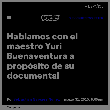
Saltar
+ ESPAÑOL
al
Abrir
contenido
SUBSCRIBE
NEWSLETTER
Menú
Hablamos con el
maestro Yuri
Buenaventura a
propósito de su
documental
Por
marzo 31, 2015, 6:00pm
Sebastián Narváez Núñez
Compartir: