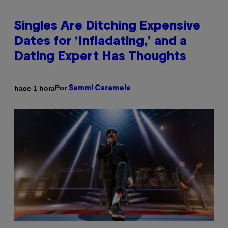
Singles Are Ditching Expensive
Dates for ‘Infladating,’ and a
Dating Expert Has Thoughts
Por
hace 1 hora
Sammi Caramela