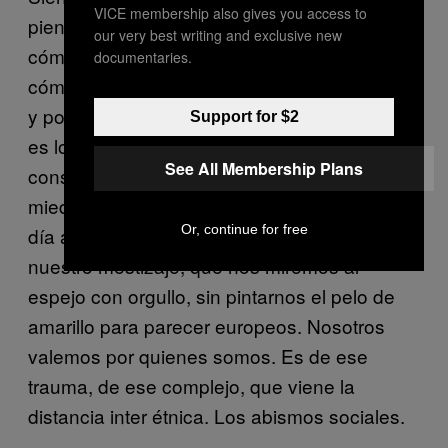
VICE membership also gives you access to
pienso que no nos interesamos en saber
our very best writing and exclusive new
cómo piensa el hombre del Pacífico, sino en
documentaries.
cómo hacemos para correrlos de su entorno
y poner los puertos que llevan a Asia. Y eso
Support for $2
es lo que trajo la guerra. Creo que la tarea es
See All Membership Plans
construir una nación más bella, menos
miedosa y más serena… Que logremos un
Or, continue for free
día amar quienes somos, que aceptemos
nuestro mestizaje, que nos miremos al
espejo con orgullo, sin pintarnos el pelo de
amarillo para parecer europeos. Nosotros
valemos por quienes somos. Es de ese
trauma, de ese complejo, que viene la
distancia inter étnica. Los abismos sociales.