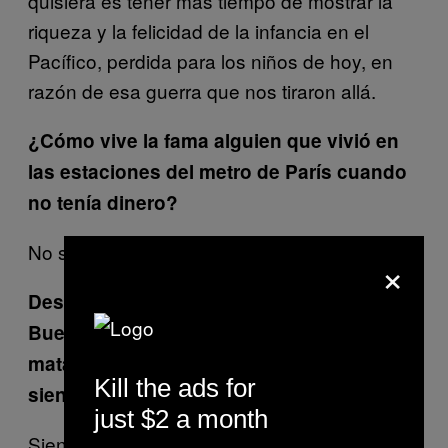
quisiera es tener más tiempo de mostrar la
riqueza y la felicidad de la infancia en el
Pacífico, perdida para los niños de hoy, en
razón de esa guerra que nos tiraron allá.
¿Cómo vive la fama alguien que vivió en
las estaciones del metro de París cuando
no tenía dinero?
No sé quién es la fama … No la conozco.
×
Desde muy joven salió de una
Buenaventura violenta donde reclutaron y
mataron a muchos de sus amigos. ¿Qué
Kill the ads for
siente al volver a su lugar de origen?
just $2 a month
Siento que hay mucho trabajo por hacer,