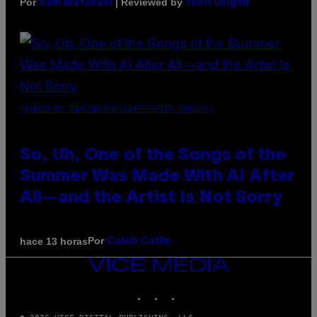
Por
| Reviewed by
Sam Watanuki
Ysolt Usigan
(PHOTO BY TIM MOSENFELDER/GETTY IMAGES)
So, Uh, One of the Songs of the
Summer Was Made With AI After
All—and the Artist Is Not Sorry
Por
hace 13 horas
Caleb Catlin
VICE
MEDIA
INSTAGRAM
TIKTOK
YOUTUBE