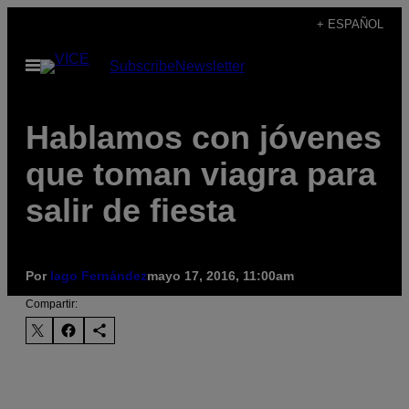
Saltar
+ ESPAÑOL
al
Abrir
Subscribe
Newsletter
contenido
Menú
Hablamos con jóvenes
que toman viagra para
salir de fiesta
Por
Iago Fernández
mayo 17, 2016, 11:00am
Compartir: