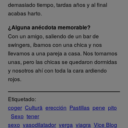
demasiado tiempo, tardas años y al final
acabas harto.
¿Alguna anécdota memorable?
Con un amigo, saliendo de un bar de
swingers, íbamos con una chica y nos
llevamos a una pareja a casa. Nos tomamos
unas, pero las chicas se quedaron dormidas
y nosotros ahí con toda la cara ardiendo
rojos.
Etiquetado:
coger
Cultură
erección
Pastillas
pene
pito
Sexo
tener
sexo
vasodilatador
verga
viagra
Vice Blog