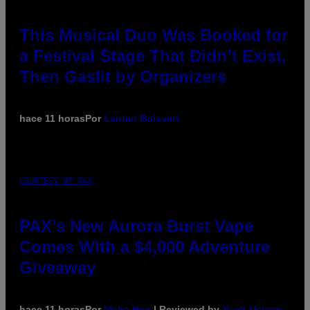
This Musical Duo Was Booked for
a Festival Stage That Didn’t Exist,
Then Gaslit by Organizers
hace 11 horas
Por
Lauren Boisvert
COURTESY OF PAX
PAX’s New Aurora Burst Vape
Comes With a $4,000 Adventure
Giveaway
hace 11 horas
Por
Maha Haq
| Reviewed by
Ysolt Usigan