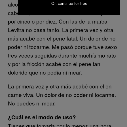
alcohol, al día siguiente te da un dolor de
Or, continue for free
cabeza que es como una resaca multiplicada
por cinco o por diez. Con las de la marca
Levitra no pasa tanto. La primera vez y otra
más acabé con el pene fatal. Un dolor de no
poder ni tocarme. Me pasó porque tuve sexo
tres veces seguidas durante muchísimo rato
y por la fricción acabé con el pene tan
dolorido que no podía ni mear.
La primera vez y otra más acabé con el en
carne viva. Un dolor de no poder ni tocarme.
No puedes ni mear.
¿Cuál es el modo de uso?
Tienes que tomarla por lo menos una hora