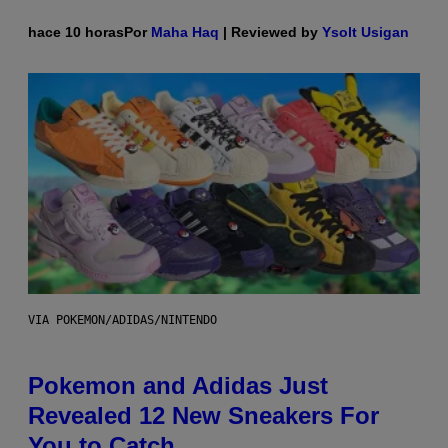
hace 10 horas
Por
Maha Haq
| Reviewed by
Ysolt Usigan
VIA POKEMON/ADIDAS/NINTENDO
Pokemon and Adidas Just
Revealed 12 New Sneakers For
You to Catch