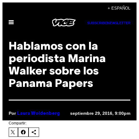
Saltar
+ ESPAÑOL
al
Abrir
contenido
SUBSCRIBE
NEWSLETTER
Menú
Hablamos con la
periodista Marina
Walker sobre los
Panama Papers
Por
septiembre 29, 2016, 9:00pm
Laura Woldenberg
Compartir: