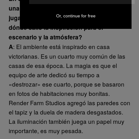
una parte importante en la inmersión del
Or, continue for free
jugador en un mundo aterrador. ¿De
dónde salió la inspiración para el
escenario y la atmósfera?
: El ambiente está inspirado en casa
A
victorianas. Es un cuarto muy común de las
casas de esa época. La magia es que el
equipo de arte dedicó su tiempo a
«destrozar» ese cuarto, porque se basaron
en fotos de habitaciones muy bonitas.
Render Farm Studios agregó las paredes con
el tapiz y la duela de madera desgastados.
La iluminación también juega un papel muy
importante, es muy pesada.