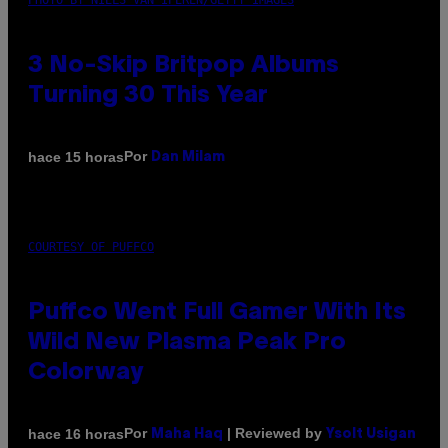
PHOTO BY NIELS VAN IPEREN/GETTY IMAGES
3 No-Skip Britpop Albums
Turning 30 This Year
Por
hace 15 horas
Dan Milam
COURTESY OF PUFFCO
Puffco Went Full Gamer With Its
Wild New Plasma Peak Pro
Colorway
Por
| Reviewed by
hace 16 horas
Maha Haq
Ysolt Usigan