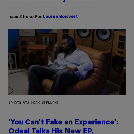
Por
hace 2 horas
Lauren Boisvert
(PHOTO VIA MARK CLENNON)
‘You Can’t Fake an Experience’:
Odeal Talks His New EP,