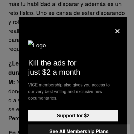
más tu habilidad al disparar y además es un
reto físico. Uno se cansa de estar disparando
y rotando el cuerpo. Es lo interesante de la
×
realidad virtual: cómo deja de ser un reto
para los dedos para convertirse en uno que
requiere la destreza de todo el cuerpo.
Kill the ads for
¿Les ha tocado que haya alguna lesión
just $2 a month
durante una sesión de prueba?
No tal cual, pero hay algunos casos
M:
VICE membership also gives you access to
donde la persona tenía fobia a las muñecas,
our very best writing and exclusive new
documentaries.
o a veces la gente se emociona tanto, gira y
se enreda en el cable y éste sale disparado.
Support for $2
Pero no ha pasado nada malo fuera de eso.
See All Membership Plans
En
Sophie’s Guardian
, la estética juega