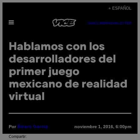
Saltar
+ ESPAÑOL
al
Abrir
contenido
SUBSCRIBE
NEWSLETTER
Menú
Hablamos con los
desarrolladores del
primer juego
mexicano de realidad
virtual
Por
noviembre 1, 2016, 6:00pm
Álvaro García
Compartir: