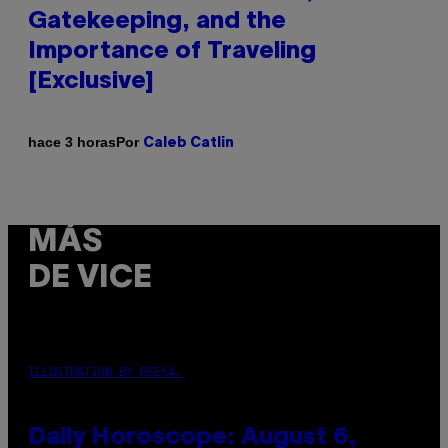
Gatekeeping, and the
Importance of Traveling
[Exclusive]
Por
hace 3 horas
Caleb Catlin
MÁS
DE VICE
ILLUSTRATION BY REESA.
Daily Horoscope: August 6,