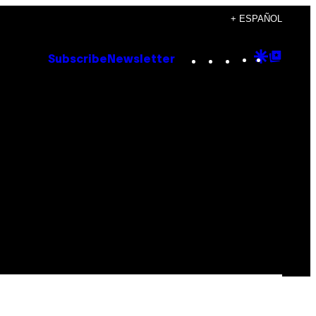
+ ESPAÑOL
Instagram
TikTok
YouTube
Google
Goog
Subscribe
Newsletter
Discove
Top
Posts