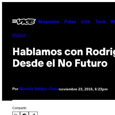
Saltar
al
contenido
Abrir
Magazine
Pulse
Life
Tech
M
Menú
Música
Hablamos con Rodri
Desde el No Futuro
Por
noviembre 23, 2016, 6:23pm
Nicolás Vallejo-Cano
Compartir: