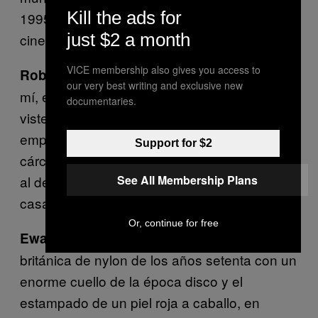
Kill the ads for
1995. Creó su propio mundo
just $2 a month
cinematográfico.
VICE membership also gives you access to
Me he robado algunas cosas. Para
Robert:
our very best writing and exclusive new
mí, en la primera y segunda película Begbie
documentaries.
viste casi exactamente igual porque, para
empezar, en la segunda película está en la
Support for $2
cárcel. No revelo demasiado sobre la película
See All Membership Plans
al decir que se escapa de la cárcel. Llega a
casa y su clóset no ha cambiado nada.
Or, continue for free
Para mí, mi favorita fue la camisa
Ewan M:
británica de nylon de los años setenta con un
enorme cuello de la época disco y el
estampado de un piel roja a caballo, en