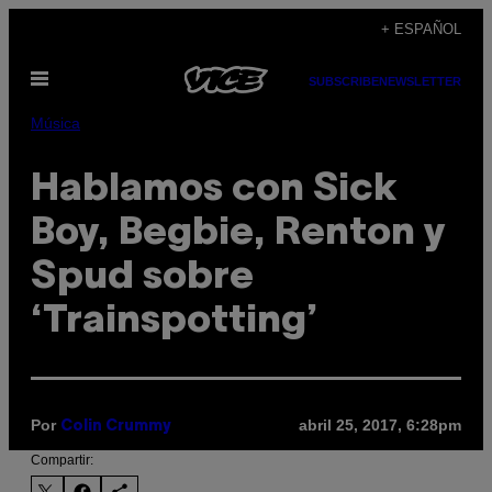
Saltar
+ ESPAÑOL
al
Abrir
contenido
SUBSCRIBE
NEWSLETTER
Menú
Música
Hablamos con Sick
Boy, Begbie, Renton y
Spud sobre
‘Trainspotting’
Por
abril 25, 2017, 6:28pm
Colin Crummy
Compartir: