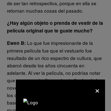
de ser tan retrospectiva, porque en ella se
retoman muchas cosas del pasado.
¿Hay algún objeto o prenda de vestir de la
película original que te guste mucho?
Lo que fue impresionante de la
Ewen B:
primera película fue que el vestuario fue
resultado de un rico espectro de cultura, que
abarcó desde los años cincuenta en
adelante. Al ver la película, no podrías notar
que ese espectro llegara hasta finales de los
×
noventa. Se inspiró en lo mejor y lo peor de
los ochenta, los setenta y los sesenta. Se
basó en todas esas décadas y creó un
mundo que no se podría decir que fuera