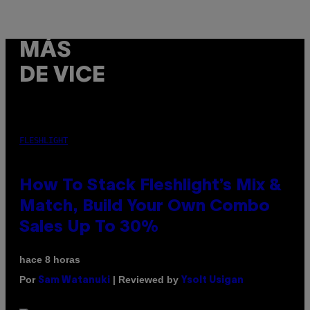
MÁS
DE VICE
FLESHLIGHT
How To Stack Fleshlight’s Mix &
Match, Build Your Own Combo
Sales Up To 30%
hace 8 horas
Por
| Reviewed by
Sam Watanuki
Ysolt Usigan