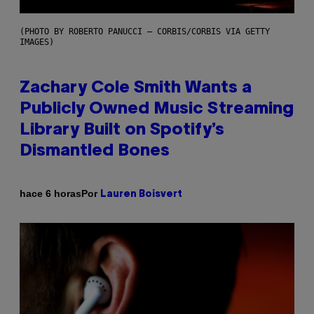
(PHOTO BY ROBERTO PANUCCI – CORBIS/CORBIS VIA GETTY
IMAGES)
Zachary Cole Smith Wants a
Publicly Owned Music Streaming
Library Built on Spotify’s
Dismantled Bones
Por
hace 6 horas
Lauren Boisvert