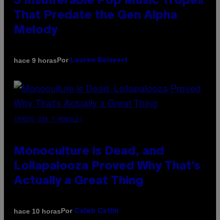
3 Insufferable Pop Music Tropes
That Predate the Gen Alpha
Melody
Por
hace 9 horas
Lauren Boisvert
(PHOTO VIA T-MOBILE)
Monoculture is Dead, and
Lollapalooza Proved Why That’s
Actually a Great Thing
Por
hace 10 horas
Caleb Catlin