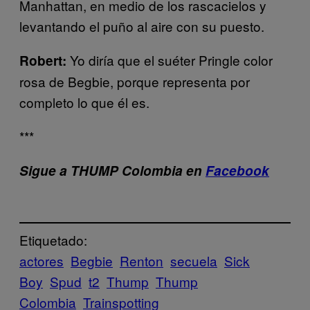
Manhattan, en medio de los rascacielos y
levantando el puño al aire con su puesto.
Yo diría que el suéter Pringle color
Robert:
rosa de Begbie, porque representa por
completo lo que él es.
***
Sigue a THUMP Colombia en
Facebook
Etiquetado:
actores
Begbie
Renton
secuela
Sick
Boy
Spud
t2
Thump
Thump
Colombia
Trainspotting