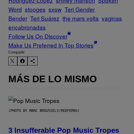
Rodriguez-Lopez
shirley manson
Spoken
Word
stooges
sxsw
Teri Gender
Bender
Teri Suárez
the mars volta
vaginas
encabronadas
Follow Us On Discover
Make Us Preferred In Top Stories
Compartir:
MÁS DE LO MISMO
(PHOTO BY MARC BROUSSELY/REDFERNS)
3 Insufferable Pop Music Tropes