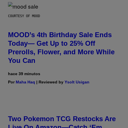
COURTESY OF MOOD
MOOD’s 4th Birthday Sale Ends
Today— Get Up to 25% Off
Prerolls, Flower, and More While
You Can
hace 39 minutos
Por
Maha Haq
| Reviewed by
Ysolt Usigan
Two Pokemon TCG Restocks Are
Live On Amazon—Catch ‘Em