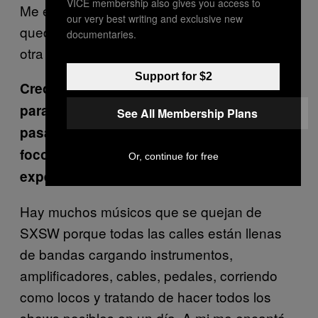
VICE membership also gives you access to
Me encantó ver vivas esas canciones que
our very best writing and exclusive new
quedaron fuera de mi disco con otro estilo y
documentaries.
otra personalidad. Eso estuvo muy padre.
Support for $2
Creo que el
Sin Sin Sin
fue un parteaguas
para ti. Con ese disco fuiste al SXSW y
See All Membership Plans
pasaste de ser una banda local a tener un
foco internacional. Cuéntame sobre tu
Or, continue for free
experiencia allá.
Hay muchos músicos que se quejan de
SXSW porque todas las calles están llenas
de bandas cargando instrumentos,
amplificadores, cables, pedales, corriendo
como locos y tratando de hacer todos los
shows posibles en un día. A mi me encantó