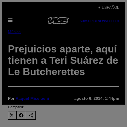
Saltar
+ ESPAÑOL
al
Abrir
contenido
SUBSCRIBE
NEWSLETTER
Menú
Música
Prejuicios aparte, aquí
tienen a Teri Suárez de
Le Butcherettes
Por
Raquel Miserachi
agosto 6, 2014, 1:44pm
Compartir: