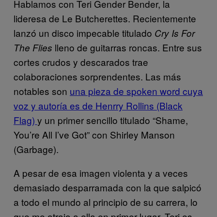
Hablamos con Teri Gender Bender, la
lideresa de Le Butcherettes. Recientemente
lanzó un disco impecable titulado
Cry Is For
lleno de guitarras roncas. Entre sus
The Flies
cortes crudos y descarados trae
colaboraciones sorprendentes. Las más
notables son
una pieza de spoken word cuya
voz y autoría es de Henrry Rollins (Black
Flag)
y un primer sencillo titulado “Shame,
You’re All I’ve Got” con Shirley Manson
(Garbage).
A pesar de esa imagen violenta y a veces
demasiado desparramada con la que salpicó
a todo el mundo al principio de su carrera, lo
que me atrajo a ella en primer lugar, Teri es