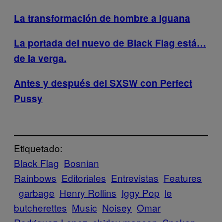
La transformación de hombre a Iguana
La portada del nuevo de Black Flag está…
de la verga.
Antes y después del SXSW con Perfect
Pussy
Etiquetado:
Black Flag
Bosnian
Rainbows
Editoriales
Entrevistas
Features
garbage
Henry Rollins
Iggy Pop
le
butcherettes
Music
Noisey
Omar