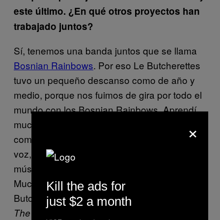
este último. ¿En qué otros proyectos han
trabajado juntos?
Sí, tenemos una banda juntos que se llama
Bosnian Rainbows
. Por eso Le Butcherettes
tuvo un pequeño descanso como de año y
medio, porque nos fuimos de gira por todo el
mundo con los Bosnian Rainbows. Aprendí
×
muchísimo. Pude explorar otro lado de mi
como músico. En aspectos técnicos de mi
voz, en tener que colaborar con otros
músicos, y en adaptar ideas a proyectos.
Muchas canciones que hice para Le
Kill the ads for
Butcherettes que no entraron en el
Cry Is For
just $2 a month
se usaron para Bosnian Rainbows.
The Flies