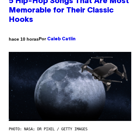
5 Hip-Hop Songs That Are Most
Memorable for Their Classic
Hooks
Por
hace 10 horas
Caleb Catlin
PHOTO: NASA; DR PIXEL / GETTY IMAGES