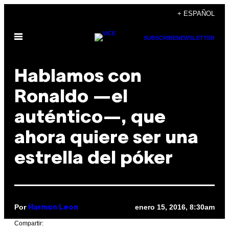
Saltar
+ ESPAÑOL
al
Abrir
contenido
SUBSCRIBE
NEWSLETTER
Menú
Hablamos con
Ronaldo —el
auténtico—, que
ahora quiere ser una
estrella del póker
Por
enero 15, 2016, 8:30am
Harmon Leon
Compartir: