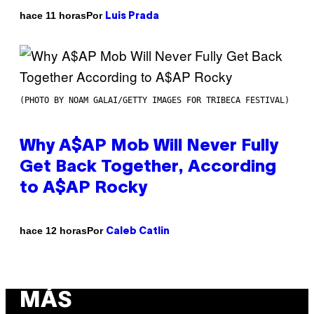
Por
hace 11 horas
Luis Prada
(PHOTO BY NOAM GALAI/GETTY IMAGES FOR TRIBECA FESTIVAL)
Why A$AP Mob Will Never Fully
Get Back Together, According
to A$AP Rocky
Por
hace 12 horas
Caleb Catlin
MÁS