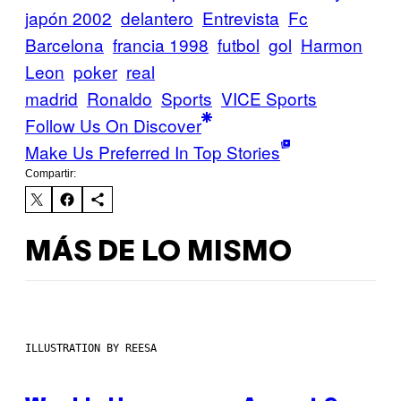
japón 2002
delantero
Entrevista
Fc
Barcelona
francia 1998
futbol
gol
Harmon
Leon
poker
real
madrid
Ronaldo
Sports
VICE Sports
Follow Us On Discover
Make Us Preferred In Top Stories
Compartir:
MÁS DE LO MISMO
ILLUSTRATION BY REESA