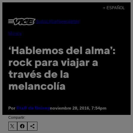
Saltar
+ ESPAÑOL
al
Abrir
Subscribe
Newsletter
contenido
Menú
Música
‘Hablemos del alma’:
rock para viajar a
través de la
melancolía
Por
noviembre 28, 2016, 7:54pm
Staff de Noisey
Compartir: