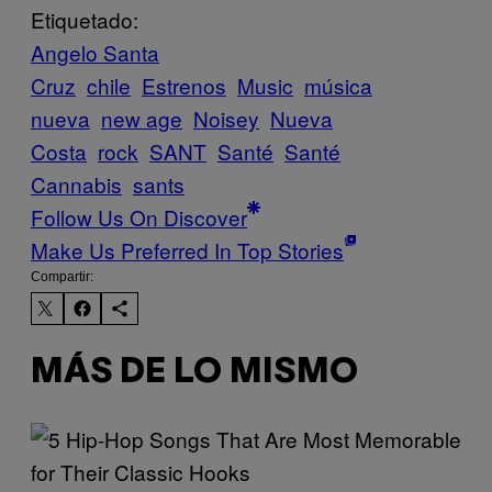
Etiquetado:
Angelo Santa
Cruz
chile
Estrenos
Music
música
nueva
new age
Noisey
Nueva
Costa
rock
SANT
Santé
Santé
Cannabis
sants
Follow Us On Discover
Make Us Preferred In Top Stories
Compartir:
MÁS DE LO MISMO