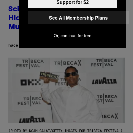
Support for $2
Scientists Found Smallpox DNA
See All Membership Plans
Hidden in 500-Year-Old Chilean
Mummies
Or, continue for free
Por
hace 3 horas
Luis Prada
(PHOTO BY NOAM GALAI/GETTY IMAGES FOR TRIBECA FESTIVAL)