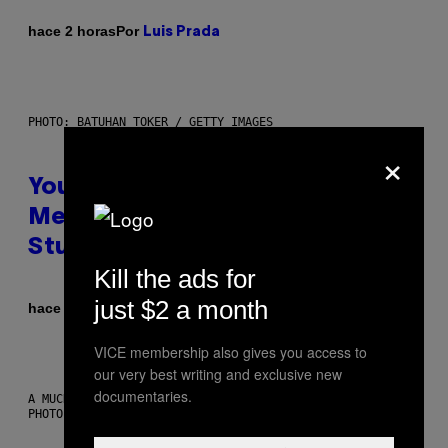
Por
hace 2 horas
Luis Prada
PHOTO: BATUHAN TOKER / GETTY IMAGES
×
Your Desk Height Could Be
Messing With Your Brain, New
Study Finds
Kill the ads for
just $2 a month
Por
hace 3 horas
Luis Prada
VICE membership also gives you access to
our very best writing and exclusive new
documentaries.
A MUCH, MUCH OLDER CHILEAN MUMMY THAN THOSE IN QUESTION.
PHOTO: MARTIN BERNETTI/AFP VIA GETTY IMAGES