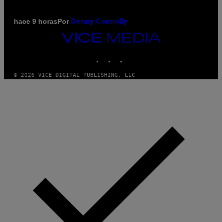
Por
hace 9 horas
Denny Connolly
VICE
MEDIA
INSTAGRAM
TIKTOK
YOUTUBE
© 2026 VICE DIGITAL PUBLISHING, LLC