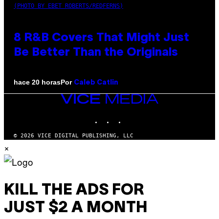
(PHOTO BY EBET ROBERTS/REDFERNS)
8 R&B Covers That Might Just
Be Better Than the Originals
Por
hace 20 horas
Caleb Catlin
VICE
MEDIA
INSTAGRAM
TIKTOK
YOUTUBE
© 2026 VICE DIGITAL PUBLISHING, LLC
×
KILL THE ADS FOR
JUST $2 A MONTH