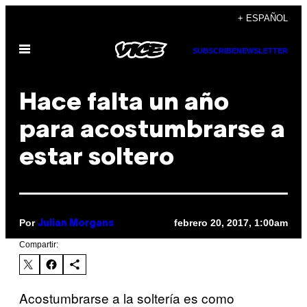
Saltar
+ ESPAÑOL
al
Abrir
contenido
SUBSCRIBE
NEWSLETTER
Menú
Hace falta un año
para acostumbrarse a
estar soltero
Por
febrero 20, 2017, 1:00am
Julian Morgans
Compartir:
Acostumbrarse a la soltería es como