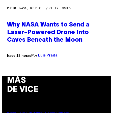
PHOTO: NASA; DR PIXEL / GETTY IMAGES
Why NASA Wants to Send a
Laser-Powered Drone Into
Caves Beneath the Moon
Por
hace 18 horas
Luis Prada
MÁS
DE VICE