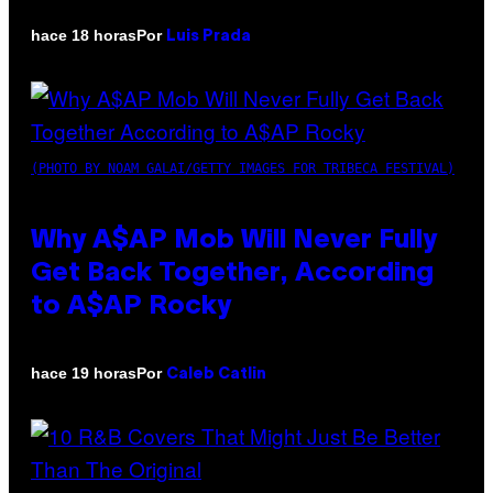
Por
hace 18 horas
Luis Prada
(PHOTO BY NOAM GALAI/GETTY IMAGES FOR TRIBECA FESTIVAL)
Why A$AP Mob Will Never Fully
Get Back Together, According
to A$AP Rocky
Por
hace 19 horas
Caleb Catlin